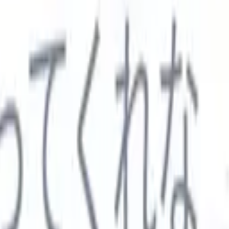

スペイン語
🇩🇪
ドイツ語
🇮🇹
イタリア語
🇨🇳
中国語
セス