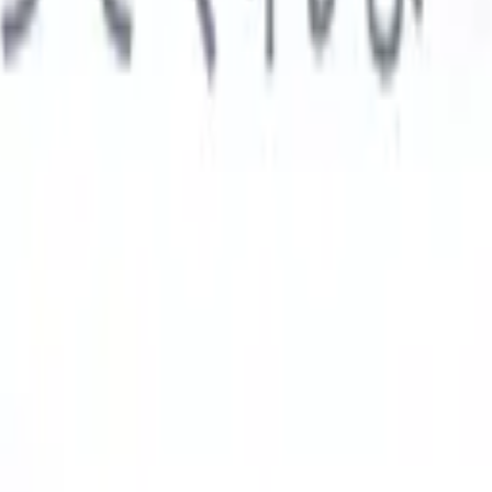

スペイン語
🇩🇪
ドイツ語
🇮🇹
イタリア語
🇨🇳
中国語
AIエージェント
示
析エージェント
解析する履歴書のカスタムフィールドを認識す
ジェントをトレーニング。
候補者提出エージェント
AIがメール
した洗練された候補者リストを作成。
履歴書フォーマットエー
Iフォーマット済み履歴書をその場で生成しPDFとして保存。
候
エージェント
AIで洗練されたブランド候補者ピッチメールを作
業界別ソリューション