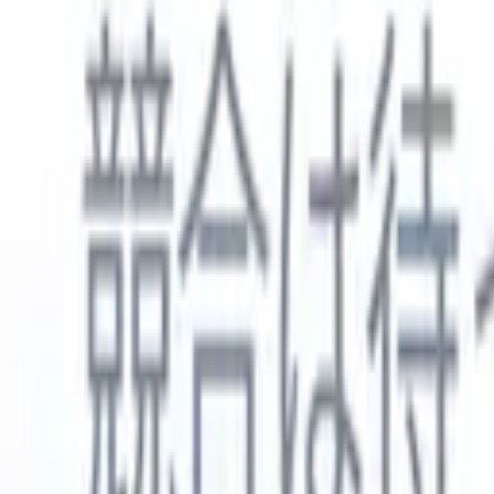
日本語
🇺🇸
英語
🇳🇱
オランダ語
🇫🇷
フランス語
🇧🇷
ポルトガル語
🇪
製品
機能
AI
料金
ナレッジハブ
ONEの強力なモバイルアプリでRecruit CRMのすべてにアク
Webでセットアップして、モバイルで使用。
今すぐ登録
日本語