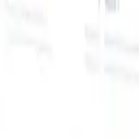
スマートリクルーター向けAI機能
GPT統合
GPTでコンテンツ作成と候補者エンゲージメント
を自動化。
AIソーシング
自然言語でインターネット全体か
る
らソーシング。
AI候補者マッチング
AI主導の分析で適格な
提
候補者を役割にマッチ。
アウトリーチシーケンシング
スマ
ジ
ートなメール、SMS、LinkedInシーケンスで候補者にエン
補
ゲージ。
これまでにない採用効率を解き放とう
デモを見たい