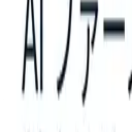
ATS can take instructions?
|
Save my seat
What happens when your A
製品
機能
AI
料金
ナレッジハブ
サインイン
無料で試す