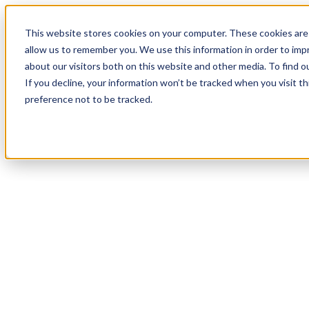
17
Day
:
This website stores cookies on your computer. These cookies are 
21
HR
:
allow us to remember you. We use this information in order to im
09
Min
about our visitors both on this website and other media. To find o
:
If you decline, your information won’t be tracked when you visit t
14
Sec
preference not to be tracked.