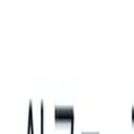
What happens when your ATS can take instructions?
|
Save my seat