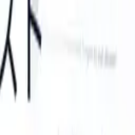
TS can take instructions?
|
Save my seat