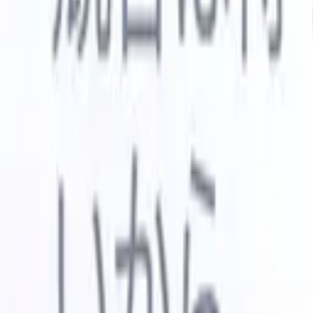
🇺🇸
英語
🇳🇱
オランダ語
🇫🇷
フランス語
🇧🇷
ポルトガル語
🇪
デモを見たい
無料で試す
あなたのために働くAI
次世代
AIエージェントがメール返信、候補者提出、履歴書
すべて表
フォーマット、ソーシング戦略を処理し、採用活動
履歴書解
をより効率的かつ正確に管理できるようにします。
ようエー
出に対応
AIエージェントが採用の仕方を変える方法。
↗
ェント
A
者ピッチ
成。
新リリース
Recruit CRM MCPでデータをAIに接続
当社のサービス