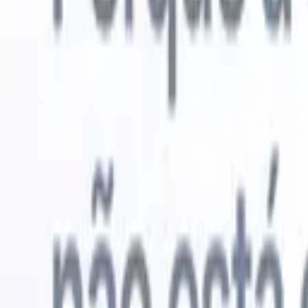
Experimente grátis
IA que faz o trabalho por você
Nossos 
Os agentes de IA cuidam de respostas de e-mail, envios de
Ver tudo
candidatos, formatação de currículos e estratégias de
Agente de 
sourcing, oferecendo maior controle sobre seu
personaliz
recrutamento e melhorando velocidade e precisão.
a IA criar 
formatação
Como os agentes de IA podem mudar a forma como você
PDFs.
Agen
contrata.
↗
candidatos
Novo lançamento
Conecte seus dados à IA com o
Recruit CRM MCP
O que oferecemos