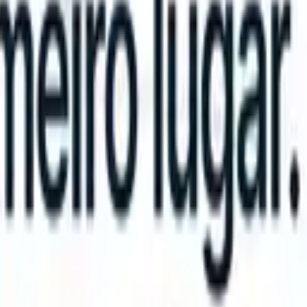
an take instructions?
|
Save my seat