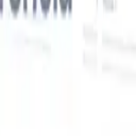
Nossas funcionalidades de IA para recrutadores
inteligentes
Integração GPT
Automatize a criação de conteúdo e o engajamento
de candidatos com GPT.
Sourcing com IA
Busque em toda a
xe
internet com linguagem natural.
Correspondência de candidatos
com IA
Combine candidatos qualificados a vagas com análise
o
orientada por IA.
Sequenciamento de outreach
Engaje candidatos
por meio de sequências inteligentes de e-mail, SMS e LinkedIn.
Desbloqueie a Eficiência de Recrutamento Como Nunca
Antes
Quero uma demo