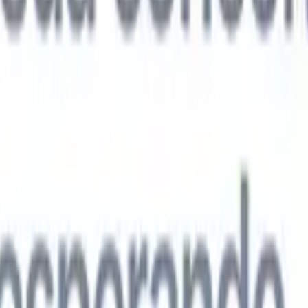
agentes de IA de próxima geração
análise de currículo
Treine um agente para reconhecer campos
ados nos currículos que você analisa.
Agente de envio de candidatos
Dei
uma lista refinada de candidatos pronta para envio por e-mail.
Agente de
 de currículo
Gere currículos formatados por IA na hora e salve-os com
te de apresentação de candidatos
Crie e-mails de apresentação de
 personalizados e profissionais com IA.
Soluções por setor