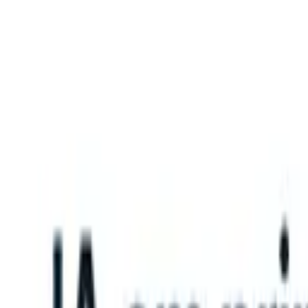
What happens when your ATS can take instructions?
|
Save my seat