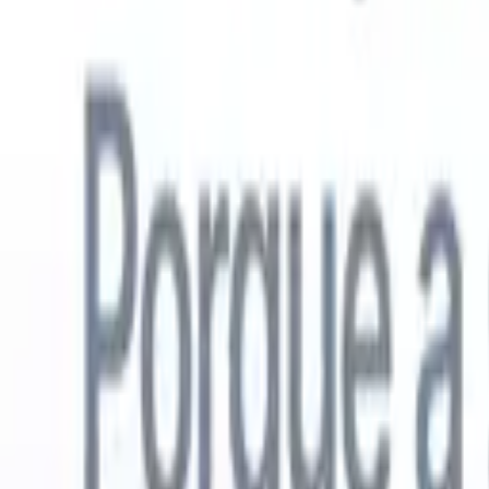
Português
🇺🇸
Inglês
🇳🇱
Holandês
🇫🇷
Francês
🇪🇸
Espanhol
🇩🇪
Alemão
🇯
Produtos
Recursos
IA
Preços
Centro de Conhecimento
Acesse todo o Recruit CRM através de UM poderoso aplicativo móve
Configure na web, depois use no celular.
Inscrever-se agora
Português
🇺🇸
Inglês
🇳🇱
Holandês
🇫🇷
Francês
🇪🇸
Espanhol
🇩🇪
Alemão
🇯
Quero uma demo