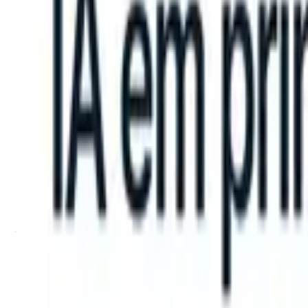
can take instructions?
|
Save my seat
What happens when your ATS c
Produtos
Recursos
IA
Preços
Centro de Conhecimento
Entrar
Experimente grátis