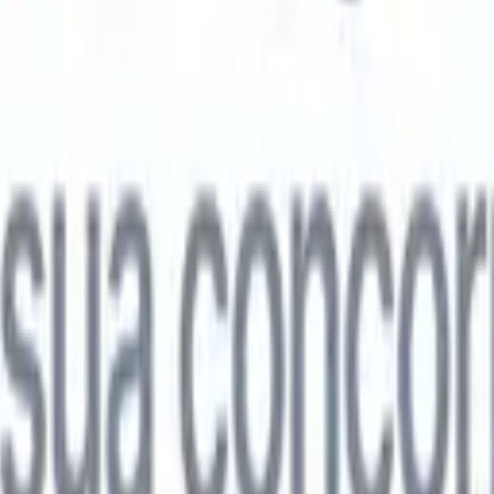

Japonês
🇮🇹
Italiano
🇨🇳
Chinês
l

Japonês
🇮🇹
Italiano
🇨🇳
Chinês