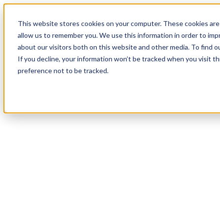
18
Day
:
This website stores cookies on your computer. These cookies are 
16
HR
:
allow us to remember you. We use this information in order to im
56
Min
about our visitors both on this website and other media. To find o
:
If you decline, your information won’t be tracked when you visit t
26
Sec
preference not to be tracked.