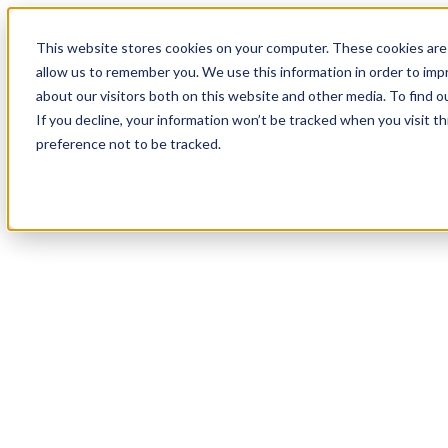
18
Day
:
This website stores cookies on your computer. These cookies are 
19
HR
:
allow us to remember you. We use this information in order to im
18
Min
about our visitors both on this website and other media. To find o
:
If you decline, your information won’t be tracked when you visit t
34
Sec
preference not to be tracked.