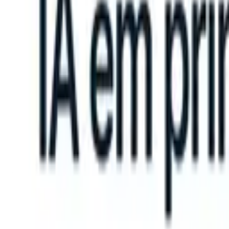
n take instructions?
|
Save my seat
What happens when your ATS can
Produtos
Recursos
IA
Preços
Centro de Conhecimento
Entrar
Experimente grátis