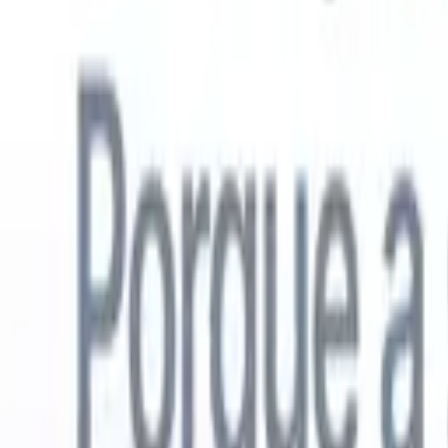
Português
🇺🇸
Inglês
🇳🇱
Holandês
🇫🇷
Francês
🇪🇸
Espanhol
🇩🇪
Alemão
🇯
Produtos
Recursos
IA
Preços
Centro de Conhecimento
Acesse todo o Recruit CRM através de UM poderoso aplicativo móve
Configure na web, depois use no celular.
Inscrever-se agora
Português
🇺🇸
Inglês
🇳🇱
Holandês
🇫🇷
Francês
🇪🇸
Espanhol
🇩🇪
Alemão
🇯
Quero uma demo