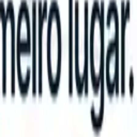
 take instructions?
|
Save my seat