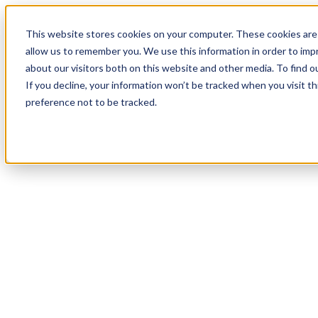
18
Day
:
This website stores cookies on your computer. These cookies are 
18
HR
:
allow us to remember you. We use this information in order to im
37
Min
about our visitors both on this website and other media. To find o
:
If you decline, your information won’t be tracked when you visit t
00
Sec
preference not to be tracked.