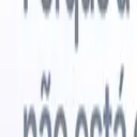
Experimente grátis
IA que faz o trabalho por você
Nossos 
Os agentes de IA cuidam de respostas de e-mail, envios de
Ver tudo
candidatos, formatação de currículos e estratégias de
Agente de 
sourcing, oferecendo maior controle sobre seu
personaliz
recrutamento e melhorando velocidade e precisão.
a IA criar 
formatação
Como os agentes de IA podem mudar a forma como você
PDFs.
Agen
contrata.
↗
candidatos
Novo lançamento
Conecte seus dados à IA com o
Recruit CRM MCP
O que oferecemos