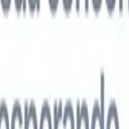
agentes de IA de próxima geração
análise de currículo
Treine um agente para reconhecer campos
ados nos currículos que você analisa.
Agente de envio de candidatos
Dei
uma lista refinada de candidatos pronta para envio por e-mail.
Agente de
 de currículo
Gere currículos formatados por IA na hora e salve-os com
te de apresentação de candidatos
Crie e-mails de apresentação de
 personalizados e profissionais com IA.
Soluções por setor