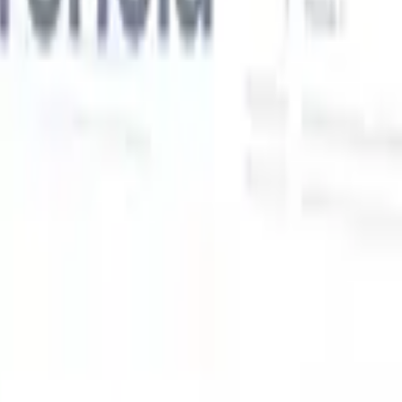
Nossas funcionalidades de IA para recrutadores
inteligentes
Integração GPT
Automatize a criação de conteúdo e o engajamento
de candidatos com GPT.
Sourcing com IA
Busque em toda a
xe
internet com linguagem natural.
Correspondência de candidatos
com IA
Combine candidatos qualificados a vagas com análise
o
orientada por IA.
Sequenciamento de outreach
Engaje candidatos
por meio de sequências inteligentes de e-mail, SMS e LinkedIn.
Desbloqueie a Eficiência de Recrutamento Como Nunca
Antes
Quero uma demo