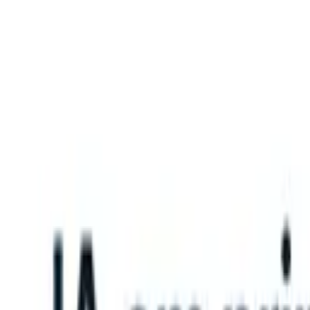
What happens when your ATS can take instructions?
|
Save my seat