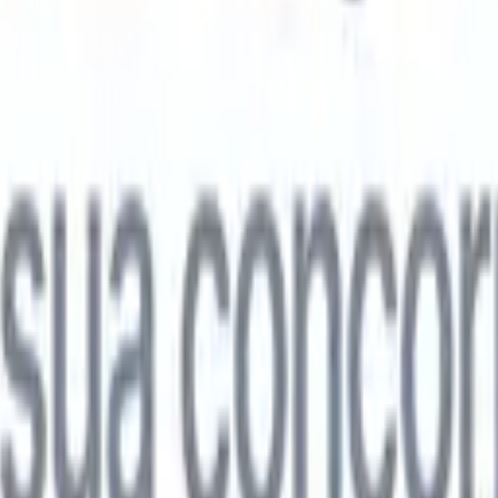

Japonês
🇮🇹
Italiano
🇨🇳
Chinês
l

Japonês
🇮🇹
Italiano
🇨🇳
Chinês