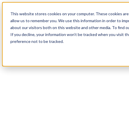
17
Day
:
This website stores cookies on your computer. These cookies are 
21
HR
:
allow us to remember you. We use this information in order to im
34
Min
about our visitors both on this website and other media. To find o
:
If you decline, your information won’t be tracked when you visit t
59
Sec
preference not to be tracked.