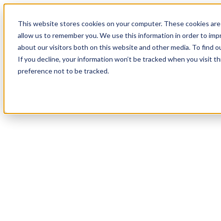
16
Day
:
This website stores cookies on your computer. These cookies are 
23
HR
:
allow us to remember you. We use this information in order to im
44
Min
about our visitors both on this website and other media. To find o
:
If you decline, your information won’t be tracked when you visit t
14
Sec
preference not to be tracked.