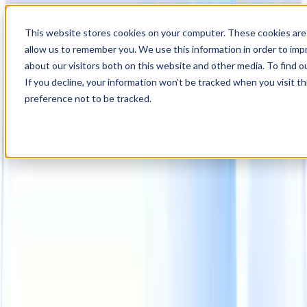
17
Day
:
This website stores cookies on your computer. These cookies are 
14
HR
:
allow us to remember you. We use this information in order to im
16
Min
about our visitors both on this website and other media. To find o
:
If you decline, your information won’t be tracked when you visit t
34
Sec
preference not to be tracked.