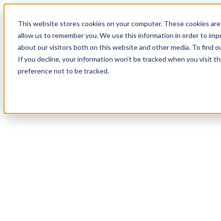
16
Day
:
This website stores cookies on your computer. These cookies are 
12
HR
:
allow us to remember you. We use this information in order to im
23
Min
about our visitors both on this website and other media. To find o
:
If you decline, your information won’t be tracked when you visit t
54
Sec
preference not to be tracked.