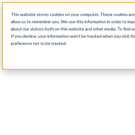
18
Day
:
This website stores cookies on your computer. These cookies are 
08
HR
:
allow us to remember you. We use this information in order to im
14
Min
about our visitors both on this website and other media. To find o
:
If you decline, your information won’t be tracked when you visit t
08
Sec
preference not to be tracked.