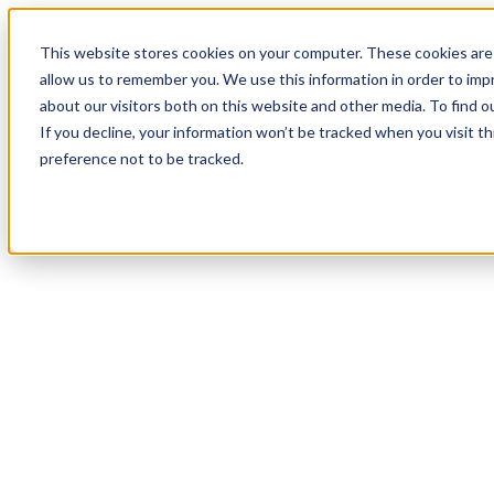
20
Day
:
This website stores cookies on your computer. These cookies are 
02
HR
:
allow us to remember you. We use this information in order to im
34
Min
about our visitors both on this website and other media. To find o
:
If you decline, your information won’t be tracked when you visit t
17
Sec
preference not to be tracked.