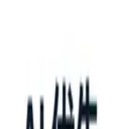
What happens when your ATS can take instructions?
|
Save my seat