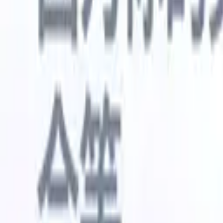
🇺🇸
英语
🇳🇱
荷兰语
🇫🇷
法语
🇧🇷
葡萄牙语
🇪🇸
西班牙语
🇩🇪
我想要一个演示
免费试用
替您完成工作的AI
我们的
AI智能体处理邮件回复、候选人提交、简历格式化和
查看全部
人才搜寻策略，让您对招聘工作拥有更大掌控力，同
简历解析
时提升效率与准确性。
能体
让A
化智能体
了解AI智能体如何改变您的招聘方式。
↗
AI创建
最新发布
通过 Recruit CRM MCP 将您的数据连
接到 AI