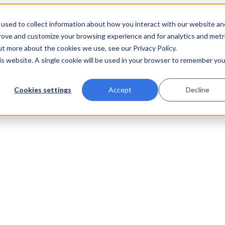
used to collect information about how you interact with our website an
prove and customize your browsing experience and for analytics and metr
ut more about the cookies we use, see our Privacy Policy.
his website. A single cookie will be used in your browser to remember you
Cookies settings
Accept
Decline