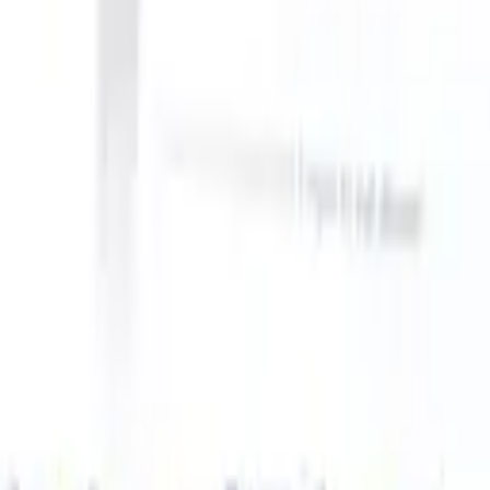
ake instructions?
|
Save my seat