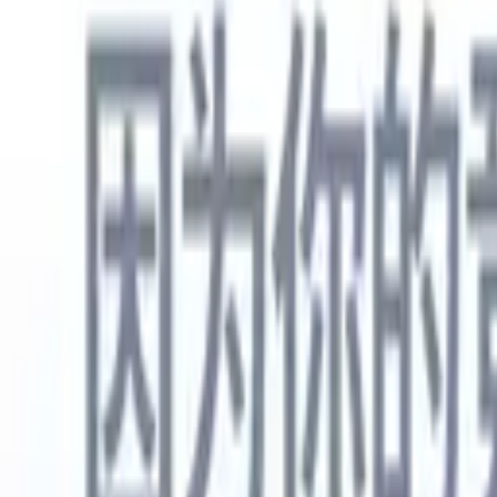
中文
🇺🇸
英语
🇳🇱
荷兰语
🇫🇷
法语
🇧🇷
葡萄牙语
🇪🇸
西班牙语
🇩🇪
产品
功能
人工智能
定价
知识中心
通过一个强大的移动应用程序访问Recruit CRM的所有功能
在网络上设置，然后在移动设备上使用。
立即注册
中文