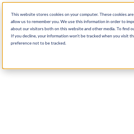
20
Day
:
This website stores cookies on your computer. These cookies are 
08
HR
:
allow us to remember you. We use this information in order to im
03
Min
about our visitors both on this website and other media. To find o
:
If you decline, your information won’t be tracked when you visit t
23
Sec
preference not to be tracked.