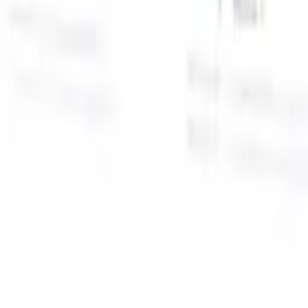
面向智能招聘人员的AI功能
GPT集成
使用GPT自动化内容创建和候选人互动。
AI人才搜
寻
使用自然语言在整个互联网中搜寻人才。
AI候选人匹配
通
智
过AI驱动的分析将合格候选人与职位进行匹配。
外联序列
通
式
过智能邮件、短信和LinkedIn序列与候选人互动。
用
释放前所未有的招聘效率