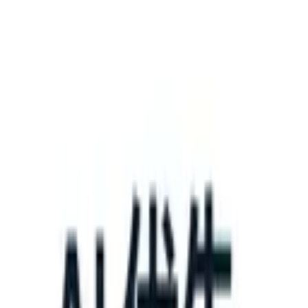
What happens when your ATS can take instructions?
|
Save my seat