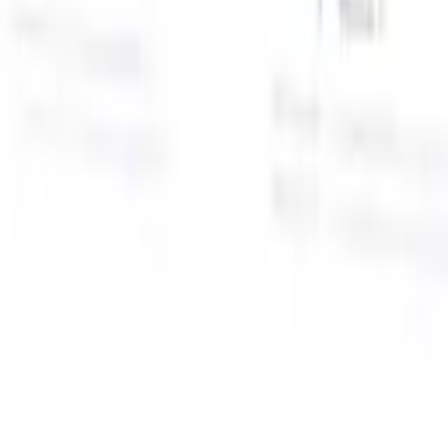
面向智能招聘人员的AI功能
GPT集成
使用GPT自动化内容创建和候选人互动。
AI人才搜
寻
使用自然语言在整个互联网中搜寻人才。
AI候选人匹配
通
智
过AI驱动的分析将合格候选人与职位进行匹配。
外联序列
通
式
过智能邮件、短信和LinkedIn序列与候选人互动。
用
释放前所未有的招聘效率