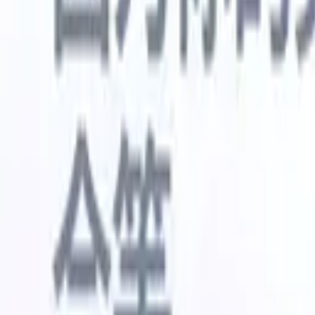
🇺🇸
英语
🇳🇱
荷兰语
🇫🇷
法语
🇧🇷
葡萄牙语
🇪🇸
西班牙语
🇩🇪
我想要一个演示
免费试用
替您完成工作的AI
我们的
AI智能体处理邮件回复、候选人提交、简历格式化和
查看全部
人才搜寻策略，让您对招聘工作拥有更大掌控力，同
简历解析
时提升效率与准确性。
能体
让A
化智能体
了解AI智能体如何改变您的招聘方式。
↗
AI创建
最新发布
通过 Recruit CRM MCP 将您的数据连
接到 AI