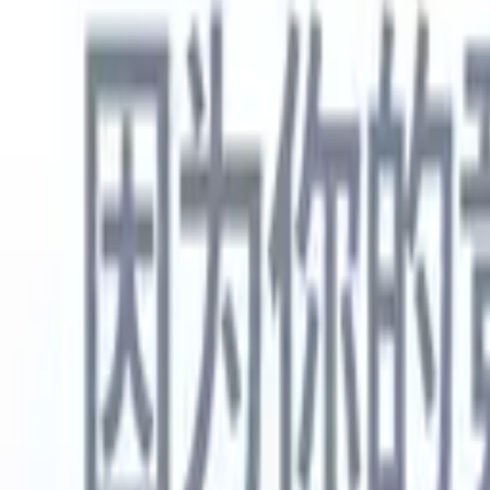
中文
🇺🇸
英语
🇳🇱
荷兰语
🇫🇷
法语
🇧🇷
葡萄牙语
🇪🇸
西班牙语
🇩🇪
产品
功能
人工智能
定价
知识中心
通过一个强大的移动应用程序访问Recruit CRM的所有功能
在网络上设置，然后在移动设备上使用。
立即注册
中文