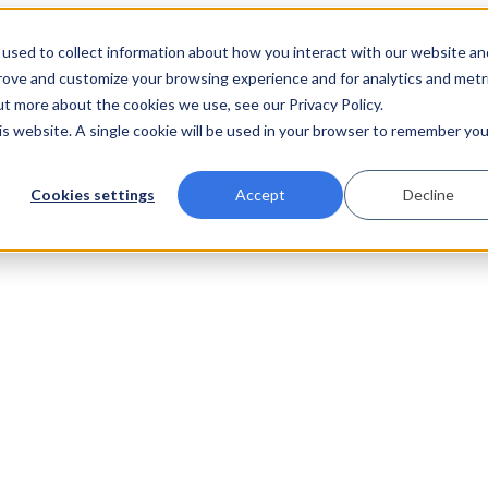
used to collect information about how you interact with our website an
prove and customize your browsing experience and for analytics and metr
ut more about the cookies we use, see our Privacy Policy.
his website. A single cookie will be used in your browser to remember you
Cookies settings
Accept
Decline