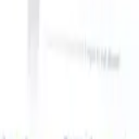
n take instructions?
|
Save my seat