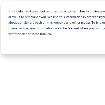
20
Day
:
This website stores cookies on your computer. These cookies are 
03
HR
:
allow us to remember you. We use this information in order to im
23
Min
about our visitors both on this website and other media. To find o
:
If you decline, your information won’t be tracked when you visit t
35
Sec
preference not to be tracked.