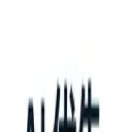
What happens when your ATS can take instructions?
|
Save my seat