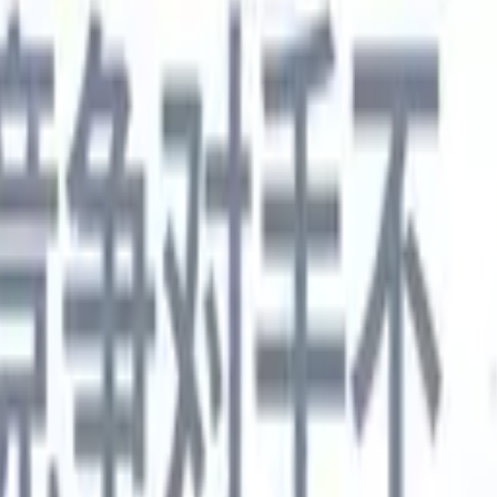
德语
🇯🇵
日语
🇮🇹
意大利语