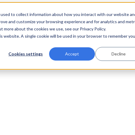
used to collect information about how you interact with our website an
prove and customize your browsing experience and for analytics and metr
ut more about the cookies we use, see our Privacy Policy.
his website. A single cookie will be used in your browser to remember you
Cookies settings
Accept
Decline