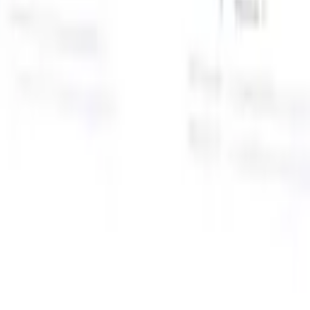
面向智能招聘人员的AI功能
GPT集成
使用GPT自动化内容创建和候选人互动。
AI人才搜
寻
使用自然语言在整个互联网中搜寻人才。
AI候选人匹配
通
智
过AI驱动的分析将合格候选人与职位进行匹配。
外联序列
通
式
过智能邮件、短信和LinkedIn序列与候选人互动。
用
释放前所未有的招聘效率