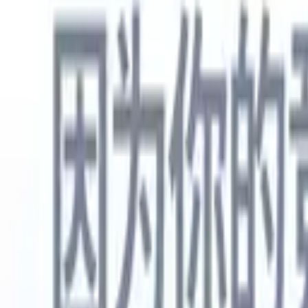
中文
🇺🇸
英语
🇳🇱
荷兰语
🇫🇷
法语
🇧🇷
葡萄牙语
🇪🇸
西班牙语
🇩🇪
产品
功能
人工智能
定价
知识中心
通过一个强大的移动应用程序访问Recruit CRM的所有功能
在网络上设置，然后在移动设备上使用。
立即注册
中文