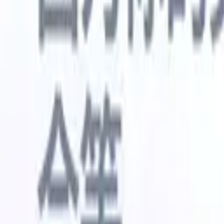
🇺🇸
英语
🇳🇱
荷兰语
🇫🇷
法语
🇧🇷
葡萄牙语
🇪🇸
西班牙语
🇩🇪
我想要一个演示
免费试用
替您完成工作的AI
我们的
AI智能体处理邮件回复、候选人提交、简历格式化和
查看全部
人才搜寻策略，让您对招聘工作拥有更大掌控力，同
简历解析
时提升效率与准确性。
能体
让A
化智能体
了解AI智能体如何改变您的招聘方式。
↗
AI创建
最新发布
通过 Recruit CRM MCP 将您的数据连
接到 AI