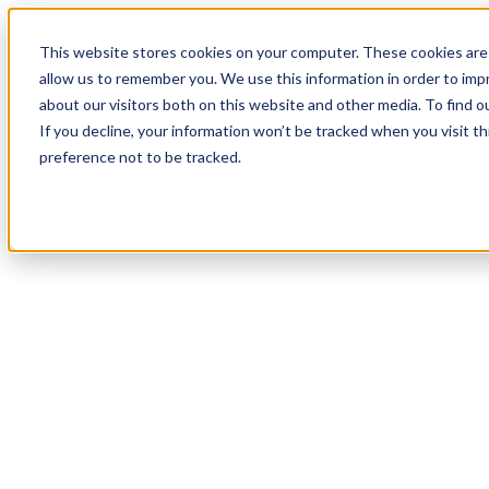
19
Day
:
This website stores cookies on your computer. These cookies are 
19
HR
:
allow us to remember you. We use this information in order to im
41
Min
about our visitors both on this website and other media. To find o
:
If you decline, your information won’t be tracked when you visit t
12
Sec
preference not to be tracked.