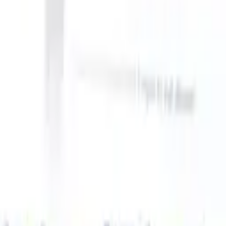
ATS can take instructions?
|
Save my seat