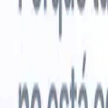
Probar gratis
IA que trabaja por ti
Nuestro
Los agentes de IA gestionan respuestas de correo, envíos
Ver todo
de candidatos, formato de CV y estrategias de búsqueda,
Agente de 
dándote mayor control sobre tu reclutamiento y mejorando
en los CV 
la velocidad y precisión.
lista de ca
CV
Genera
Cómo los agentes de IA pueden cambiar tu forma de
PDFs.
Agen
contratar.
↗
candidatos
Nueva versión
Conecta tus datos a la IA con Recruit
CRM MCP
Lo que ofrecemos