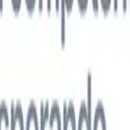
s agentes de IA de nueva generación
análisis de CV
Entrena un agente para reconocer campos personalizado
que analices.
Agente de envío de candidatos
Deja que la IA elabore una
ndidatos pulida lista para enviar por correo.
Agente de formato de
 currículums formateados por IA al instante y guárdalos como
te de presentación de candidatos
Crea correos de presentación de
 pulidos y personalizados con IA.
Soluciones por industria