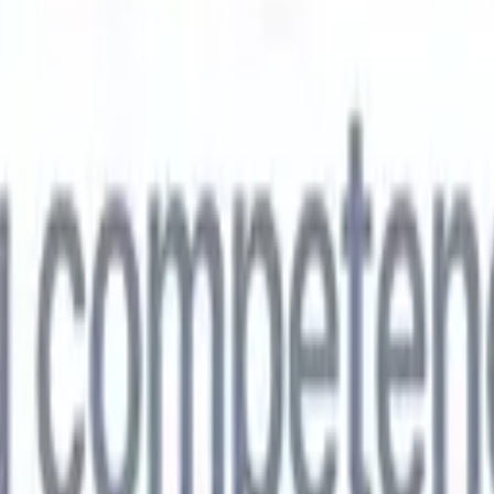
🇵
Japonés
🇮🇹
Italiano
🇨🇳
Chino
vil
🇵
Japonés
🇮🇹
Italiano
🇨🇳
Chino