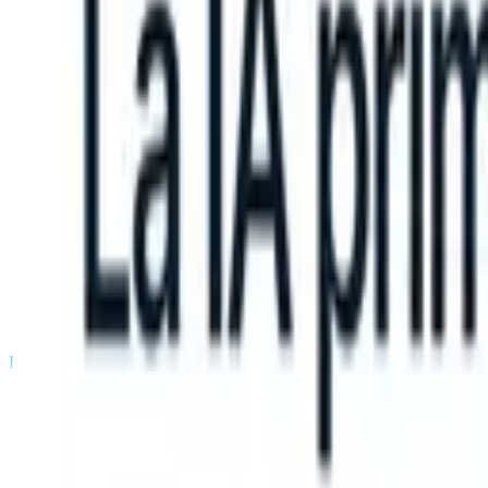
an take instructions?
|
Save my seat
What happens when your ATS ca
Productos
Características
IA
Precios
Centro de conocimiento
Iniciar sesión
Probar gratis