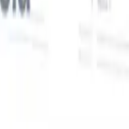
Nuestras funciones de IA para reclutadores
inteligentes
Integración GPT
Automatiza la creación de contenido y el
s
compromiso con candidatos con GPT.
Búsqueda con IA
Busca en
toda internet con lenguaje natural.
Emparejamiento de candidatos
con IA
Empareja candidatos calificados con puestos mediante
análisis impulsado por IA.
Secuenciación de contacto
Involucra a
los candidatos a través de secuencias inteligentes de correo, SMS y
LinkedIn.
Desbloquee la Eficiencia de Reclutamiento Como Nunca
Antes
Quiero una demo