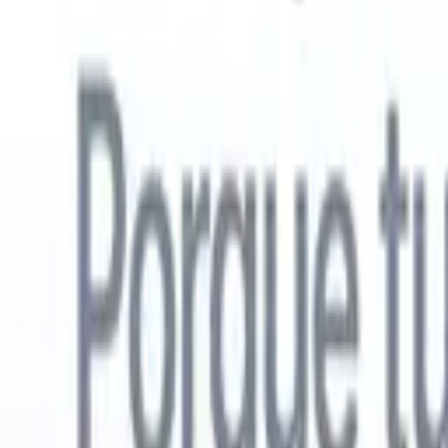
Español
🇺🇸
Inglés
🇳🇱
Neerlandés
🇫🇷
Francés
🇧🇷
Portugués
🇩🇪
Alemán

Productos
Características
IA
Precios
Centro de conocimiento
Acceda a todo Recruit CRM a través de UNA poderosa aplicación mó
Configure en la web, luego use en móvil.
Registrarse ahora
Español
🇺🇸
Inglés
🇳🇱
Neerlandés
🇫🇷
Francés
🇧🇷
Portugués
🇩🇪
Alemán

Quiero una demo