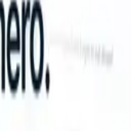
n take instructions?
|
Save my seat