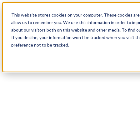
18
Day
:
This website stores cookies on your computer. These cookies are 
19
HR
:
allow us to remember you. We use this information in order to im
28
Min
about our visitors both on this website and other media. To find o
:
If you decline, your information won’t be tracked when you visit t
29
Sec
preference not to be tracked.