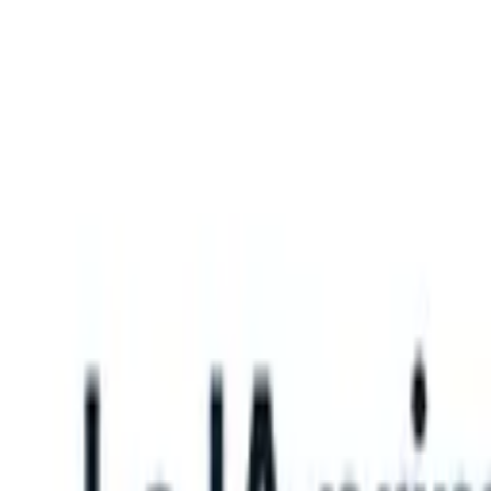
What happens when your ATS can take instructions?
|
Save my seat