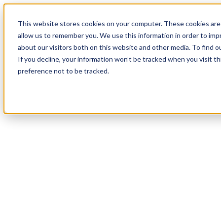
18
Day
:
This website stores cookies on your computer. These cookies are 
03
HR
:
allow us to remember you. We use this information in order to im
32
Min
about our visitors both on this website and other media. To find o
:
If you decline, your information won’t be tracked when you visit t
07
Sec
preference not to be tracked.