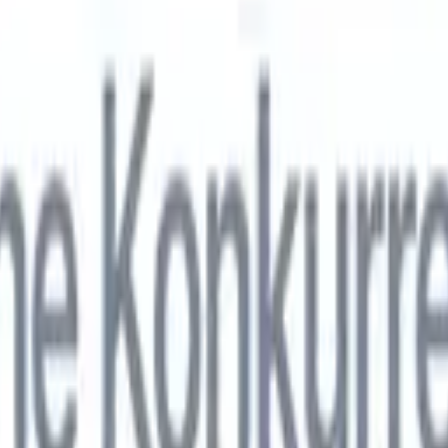
nol
🇯🇵
Japonais
🇮🇹
Italien
🇨🇳
Chinois
nen von Recruit CRM zu
nol
🇯🇵
Japonais
🇮🇹
Italien
🇨🇳
Chinois