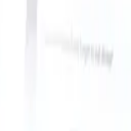
 can take instructions?
|
Save my seat