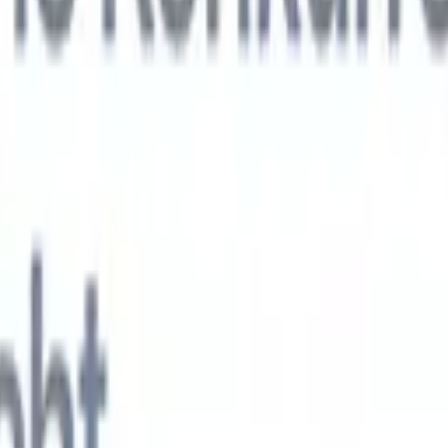
KI-Agenten der nächsten Generation
gen
f-Analyse-Agent
Trainieren Sie einen Agenten, benutzerdefinierte Felde
erten Lebensläufen zu erkennen.
Kandidateneinreichungs-Agent
Lassen 
e ausgefeilte Kandidatenliste für den E-Mail-Versand erstellen.
Lebensla
ungs-Agent
Erstellen Sie KI-formatierte Lebensläufe sofort und speicher
s PDFs.
Kandidaten-Pitch-Agent
Erstellen Sie mit KI ausgefeilte,
echte Kandidaten-Pitch-E-Mails.
Lösungen nach Branche