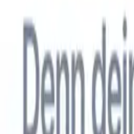
Allemand
🇺🇸
Anglais
🇳🇱
Néerlandais
🇫🇷
Français
🇧🇷
Portugais
🇪🇸
Espag
Produkte
Funktionen
KI
Preise
Wissenszentrum
Greifen Sie über EINE leistungsstarke mobile App auf alle Funktio
Richten Sie es im Web ein und nutzen Sie es dann auf dem Handy.
Jetzt anmelden
Allemand
🇺🇸
Anglais
🇳🇱
Néerlandais
🇫🇷
Français
🇧🇷
Portugais
🇪🇸
Espag
Ich möchte eine Demo