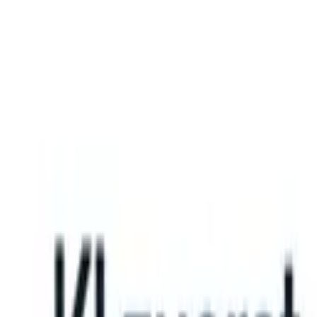
What happens when your ATS can take instructions?
|
Save my seat