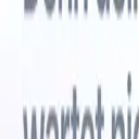
Kostenlos testen
KI, die die Arbeit für Sie erledigt
Unsere 
KI-Agenten übernehmen E-Mail-Antworten,
Alle anzei
Kandidateneinreichungen, Lebenslauf-Formatierung und
Lebenslau
Sourcing-Strategien – für mehr Kontrolle über Ihre
in analysi
Personalvermittlung und mehr Geschwindigkeit und
die KI ein
Genauigkeit.
Formatier
Sie sie al
Wie KI-Agenten Ihre Einstellungsweise verändern
markenger
können.
↗
Neue Version
Verbinde deine Daten mit KI – Recruit
CRM MCP
Was wir bieten