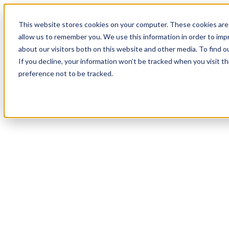
18
Day
:
This website stores cookies on your computer. These cookies are 
12
HR
:
allow us to remember you. We use this information in order to im
09
Min
about our visitors both on this website and other media. To find o
:
If you decline, your information won’t be tracked when you visit t
06
Sec
preference not to be tracked.