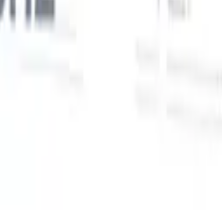
Unsere KI-Funktionen für smarte Recruiter
GPT-Integration
Automatisieren Sie Content-Erstellung und
Kandidatenengagement mit GPT.
KI-Sourcing
Suchen Sie im
r
gesamten Internet mit natürlicher Sprache.
KI-
Sie
Kandidatenabgleich
Ordnen Sie qualifizierte Kandidaten mit KI-
uf-
gesteuerter Analyse den passenden Stellen zu.
Outreach-
n
Sequenzierung
Sprechen Sie Kandidaten über intelligente E-Mail-,
SMS- und LinkedIn-Sequenzen an.
Entfesseln Sie Rekrutierungseffizienz wie nie zuvor
Ich möchte eine Demo