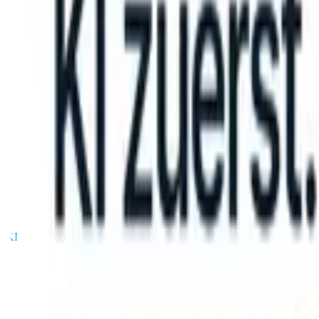
 can take instructions?
|
Save my seat
What happens when your ATS
Produkte
Funktionen
KI
Preise
Wissenszentrum
Anmelden
Kostenlos testen