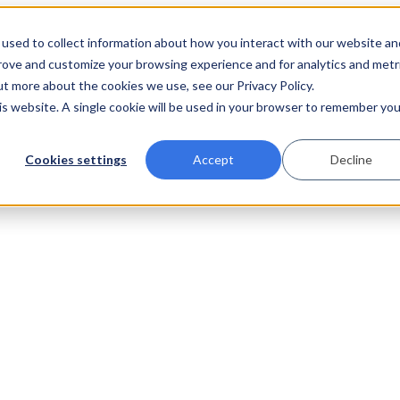
used to collect information about how you interact with our website an
prove and customize your browsing experience and for analytics and metr
ut more about the cookies we use, see our Privacy Policy.
his website. A single cookie will be used in your browser to remember you
Cookies settings
Accept
Decline