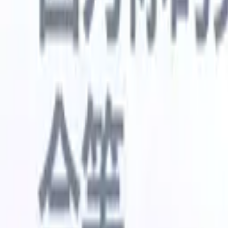
🇺🇸
英语
🇳🇱
荷兰语
🇫🇷
法语
🇧🇷
葡萄牙语
🇪🇸
西班牙语
🇩🇪
我想要一个演示
免费试用
替您完成工作的AI
我们的
AI智能体处理邮件回复、候选人提交、简历格式化和
查看全部
人才搜寻策略，让您对招聘工作拥有更大掌控力，同
简历解析
时提升效率与准确性。
能体
让A
化智能体
了解AI智能体如何改变您的招聘方式。
↗
AI创建
最新发布
通过 Recruit CRM MCP 将您的数据连
接到 AI