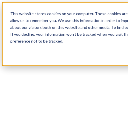
19
Day
:
This website stores cookies on your computer. These cookies are 
04
HR
:
allow us to remember you. We use this information in order to im
49
Min
about our visitors both on this website and other media. To find o
:
If you decline, your information won’t be tracked when you visit t
26
Sec
preference not to be tracked.