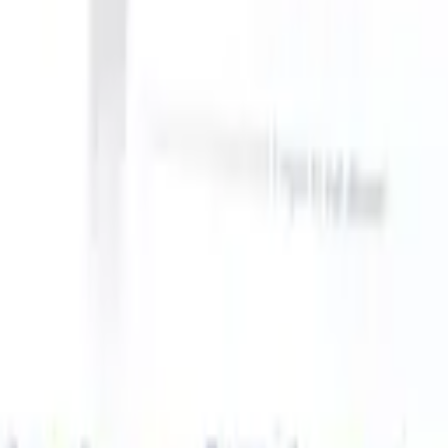
 can take instructions?
|
Save my seat