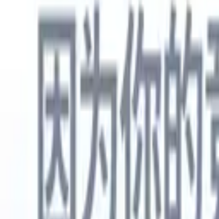
中文
🇺🇸
英语
🇳🇱
荷兰语
🇫🇷
法语
🇧🇷
葡萄牙语
🇪🇸
西班牙语
🇩🇪
产品
功能
人工智能
定价
知识中心
通过一个强大的移动应用程序访问Recruit CRM的所有功能
在网络上设置，然后在移动设备上使用。
立即注册
中文