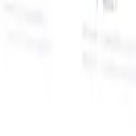
面向智能招聘人员的AI功能
GPT集成
使用GPT自动化内容创建和候选人互动。
AI人才搜
寻
使用自然语言在整个互联网中搜寻人才。
AI候选人匹配
通
智
过AI驱动的分析将合格候选人与职位进行匹配。
外联序列
通
式
过智能邮件、短信和LinkedIn序列与候选人互动。
用
释放前所未有的招聘效率