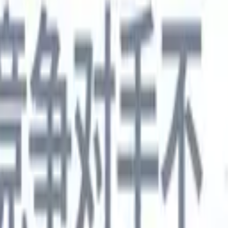
德语
🇯🇵
日语
🇮🇹
意大利语