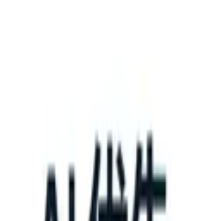
What happens when your ATS can take instructions?
|
Save my seat