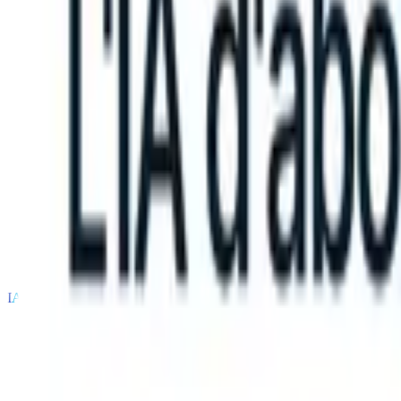
S can take instructions?
|
Save my seat
What happens when your ATS
Produits
Fonctionnalités
IA
Tarifs
Centre de connaissances
Se connecter
Essai gratuit