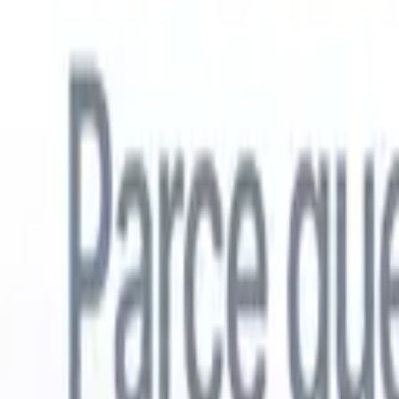
Français
🇺🇸
Anglais
🇳🇱
Néerlandais
🇧🇷
Portugais
🇪🇸
Espagnol
🇩🇪
Alle
Produits
Fonctionnalités
IA
Tarifs
Centre de connaissances
Accédez à tout Recruit CRM via UNE application mobile puissante
Configurez sur le web, puis utilisez sur mobile.
S'inscrire maintenant
Français
🇺🇸
Anglais
🇳🇱
Néerlandais
🇧🇷
Portugais
🇪🇸
Espagnol
🇩🇪
Alle
Je veux une démo