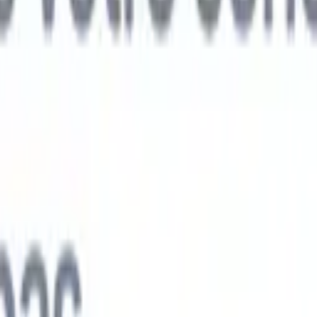
ts IA nouvelle génération
nalyse des CV
Entraînez un agent à reconnaître les champs personnalisé
V que vous analysez.
Agent de soumission de candidats
Laissez l'IA cré
e candidats soignée, prête à être envoyée par e-mail.
Agent de mise en
 CV
Générez des CV formatés par l'IA instantanément et enregistrez-les
 de présentation des candidats
Créez des e-mails de présentation de
oignés et personnalisés grâce à l'IA.
Solutions par secteur