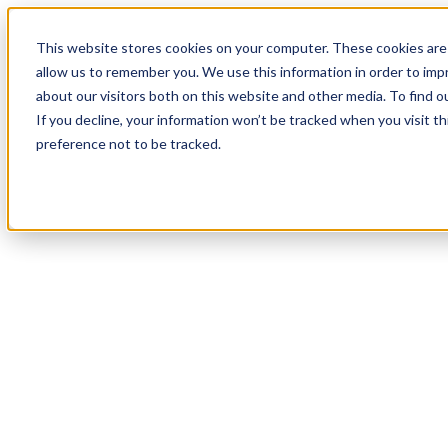
20
Day
:
This website stores cookies on your computer. These cookies are 
03
HR
:
allow us to remember you. We use this information in order to im
30
Min
about our visitors both on this website and other media. To find o
:
If you decline, your information won’t be tracked when you visit t
21
Sec
preference not to be tracked.