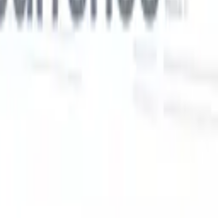
Nos fonctionnalités IA pour les recruteurs
intelligents
Intégration GPT
Automatisez la création de contenu et
s
l'engagement des candidats avec GPT.
Sourcing IA
Sourcez sur tout
er
internet grâce au langage naturel.
Correspondance IA de
candidats
Associez les candidats qualifiés aux postes grâce à une
 en
analyse pilotée par l'IA.
Séquençage de prospection
Engagez les
candidats via des séquences intelligentes d'e-mails, SMS et
LinkedIn.
Libérez l'Efficacité de Recrutement Comme Jamais
Auparavant