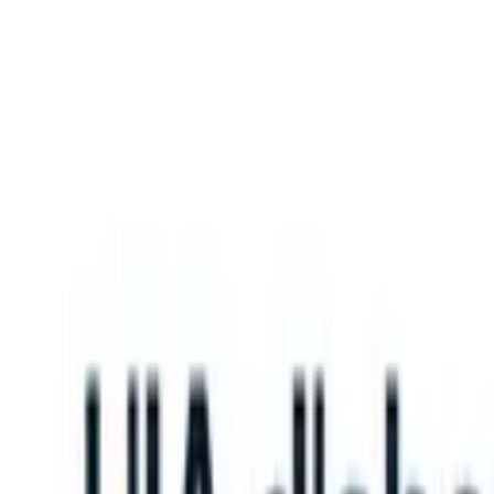
What happens when your ATS can take instructions?
|
Save my seat