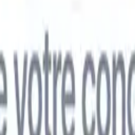
mand
🇯🇵
Japonais
🇮🇹
Italien
🇨🇳
Chinois
mand
🇯🇵
Japonais
🇮🇹
Italien
🇨🇳
Chinois