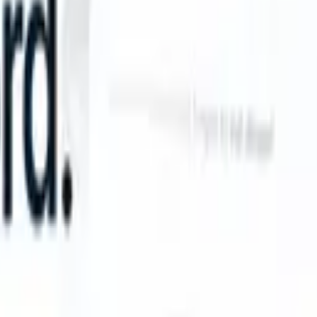
 can take instructions?
|
Save my seat