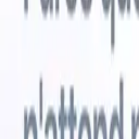
Essai gratuit
L'IA qui travaille pour vous
Nos agen
Les agents IA gèrent les réponses aux e-mails, les
Voir tout
soumissions de candidats, la mise en forme des CV et les
Agent d'a
stratégies de sourcing, vous donnant un meilleur contrôle
dans les C
sur votre recrutement et améliorant la vitesse et la
une liste d
précision.
forme des
PDF.
Agent
Comment les agents IA peuvent changer votre façon de
candidats s
recruter.
↗
Nouvelle version
Connectez vos données à l'IA avec
Recruit CRM MCP
Ce que nous offrons