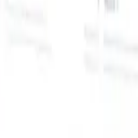
スマートリクルーター向けAI機能
GPT統合
GPTでコンテンツ作成と候補者エンゲージメント
を自動化。
AIソーシング
自然言語でインターネット全体か
る
らソーシング。
AI候補者マッチング
AI主導の分析で適格な
提
候補者を役割にマッチ。
アウトリーチシーケンシング
スマ
ジ
ートなメール、SMS、LinkedInシーケンスで候補者にエン
補
ゲージ。
これまでにない採用効率を解き放とう
デモを見たい