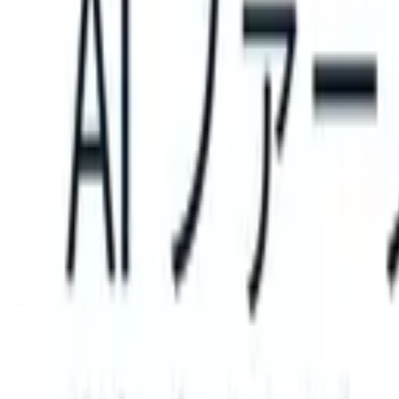
an take instructions?
|
Save my seat
What happens when your ATS c
製品
機能
AI
料金
ナレッジハブ
サインイン
無料で試す