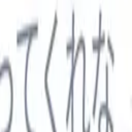

スペイン語
🇩🇪
ドイツ語
🇮🇹
イタリア語
🇨🇳
中国語
セス