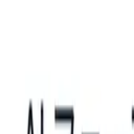
What happens when your ATS can take instructions?
|
Save my seat