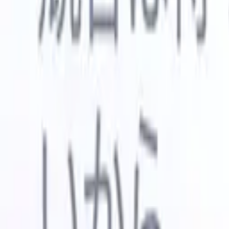
🇺🇸
英語
🇳🇱
オランダ語
🇫🇷
フランス語
🇧🇷
ポルトガル語
🇪
デモを見たい
無料で試す
あなたのために働くAI
次世代
AIエージェントがメール返信、候補者提出、履歴書
すべて表
フォーマット、ソーシング戦略を処理し、採用活動
履歴書解
をより効率的かつ正確に管理できるようにします。
ようエー
出に対応
AIエージェントが採用の仕方を変える方法。
↗
ェント
A
者ピッチ
成。
新リリース
Recruit CRM MCPでデータをAIに接続
当社のサービス