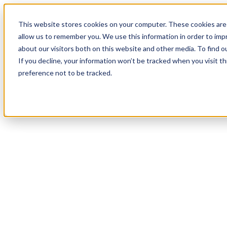
19
Day
:
This website stores cookies on your computer. These cookies are 
08
HR
:
allow us to remember you. We use this information in order to im
57
Min
about our visitors both on this website and other media. To find o
:
If you decline, your information won’t be tracked when you visit t
47
Sec
preference not to be tracked.