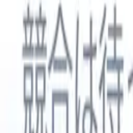
日本語
🇺🇸
英語
🇳🇱
オランダ語
🇫🇷
フランス語
🇧🇷
ポルトガル語
🇪
製品
機能
AI
料金
ナレッジハブ
ONEの強力なモバイルアプリでRecruit CRMのすべてにアク
Webでセットアップして、モバイルで使用。
今すぐ登録
日本語