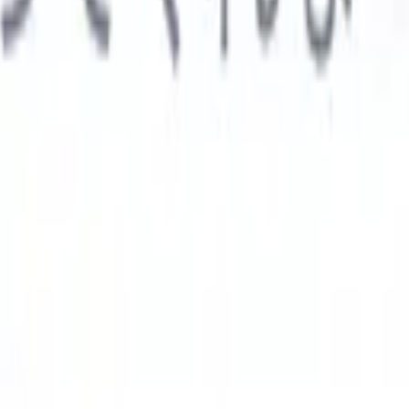

スペイン語
🇩🇪
ドイツ語
🇮🇹
イタリア語
🇨🇳
中国語
AIエージェント
示
析エージェント
解析する履歴書のカスタムフィールドを認識す
ジェントをトレーニング。
候補者提出エージェント
AIがメール
した洗練された候補者リストを作成。
履歴書フォーマットエー
Iフォーマット済み履歴書をその場で生成しPDFとして保存。
候
エージェント
AIで洗練されたブランド候補者ピッチメールを作
業界別ソリューション