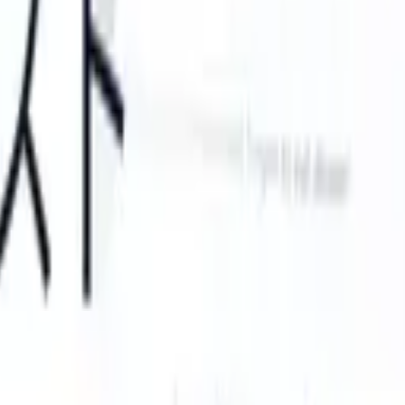
an take instructions?
|
Save my seat