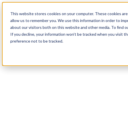
17
Day
:
This website stores cookies on your computer. These cookies are 
10
HR
:
allow us to remember you. We use this information in order to im
08
Min
about our visitors both on this website and other media. To find o
:
If you decline, your information won’t be tracked when you visit t
28
Sec
preference not to be tracked.