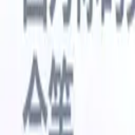
🇺🇸
英语
🇳🇱
荷兰语
🇫🇷
法语
🇧🇷
葡萄牙语
🇪🇸
西班牙语
🇩🇪
我想要一个演示
免费试用
替您完成工作的AI
我们的
AI智能体处理邮件回复、候选人提交、简历格式化和
查看全部
人才搜寻策略，让您对招聘工作拥有更大掌控力，同
简历解析
时提升效率与准确性。
能体
让A
化智能体
了解AI智能体如何改变您的招聘方式。
↗
AI创建
最新发布
通过 Recruit CRM MCP 将您的数据连
接到 AI