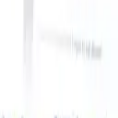
our ATS can take instructions?
|
Save my seat