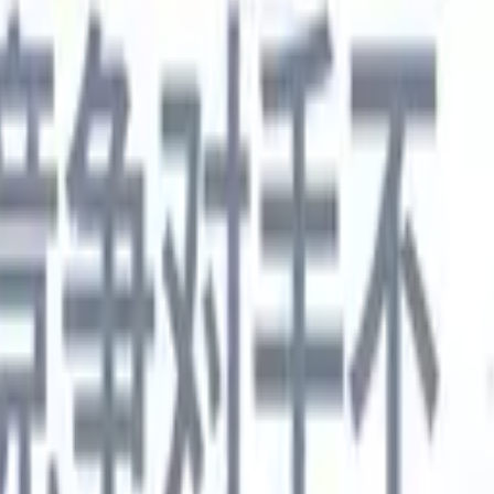
德语
🇯🇵
日语
🇮🇹
意大利语