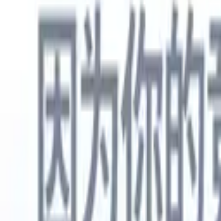
中文
🇺🇸
英语
🇳🇱
荷兰语
🇫🇷
法语
🇧🇷
葡萄牙语
🇪🇸
西班牙语
🇩🇪
产品
功能
人工智能
定价
知识中心
通过一个强大的移动应用程序访问Recruit CRM的所有功能
在网络上设置，然后在移动设备上使用。
立即注册
中文