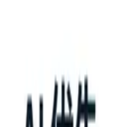
What happens when your ATS can take instructions?
|
Save my seat