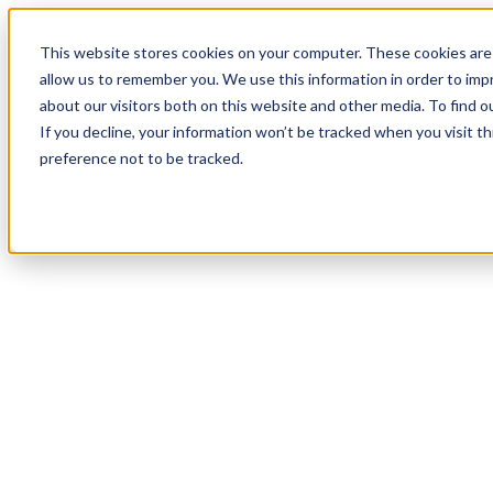
18
Day
:
This website stores cookies on your computer. These cookies are 
18
HR
:
allow us to remember you. We use this information in order to im
38
Min
about our visitors both on this website and other media. To find o
:
If you decline, your information won’t be tracked when you visit t
50
Sec
preference not to be tracked.