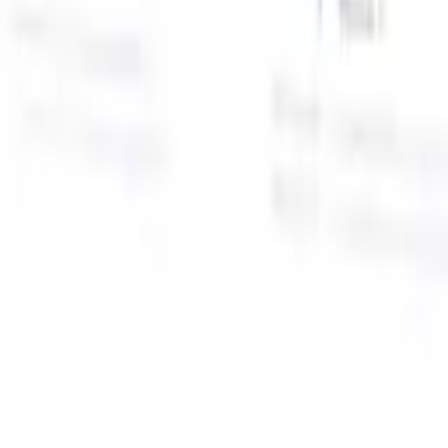
面向智能招聘人员的AI功能
GPT集成
使用GPT自动化内容创建和候选人互动。
AI人才搜
寻
使用自然语言在整个互联网中搜寻人才。
AI候选人匹配
通
智
过AI驱动的分析将合格候选人与职位进行匹配。
外联序列
通
式
过智能邮件、短信和LinkedIn序列与候选人互动。
用
释放前所未有的招聘效率