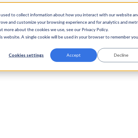
used to collect information about how you interact with our website an
prove and customize your browsing experience and for analytics and metr
ut more about the cookies we use, see our Privacy Policy.
his website. A single cookie will be used in your browser to remember you
Cookies settings
Accept
Decline