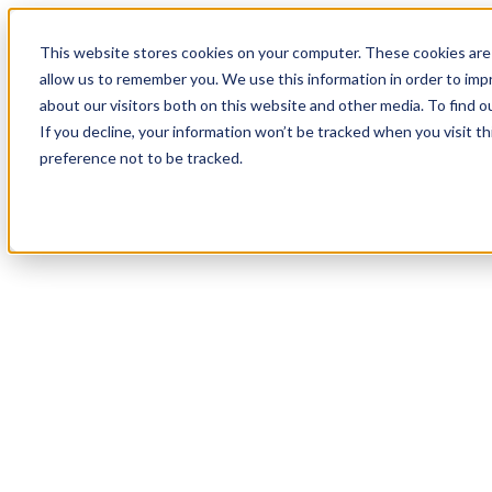
19
Day
:
This website stores cookies on your computer. These cookies are 
08
HR
:
allow us to remember you. We use this information in order to im
50
Min
about our visitors both on this website and other media. To find o
:
If you decline, your information won’t be tracked when you visit t
43
Sec
preference not to be tracked.