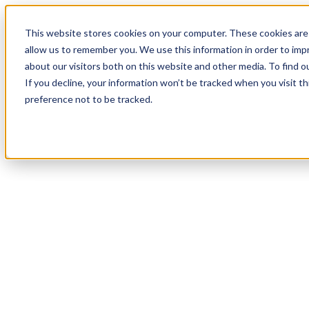
16
Day
:
This website stores cookies on your computer. These cookies are 
03
HR
:
allow us to remember you. We use this information in order to im
09
Min
about our visitors both on this website and other media. To find o
:
If you decline, your information won’t be tracked when you visit t
22
Sec
preference not to be tracked.