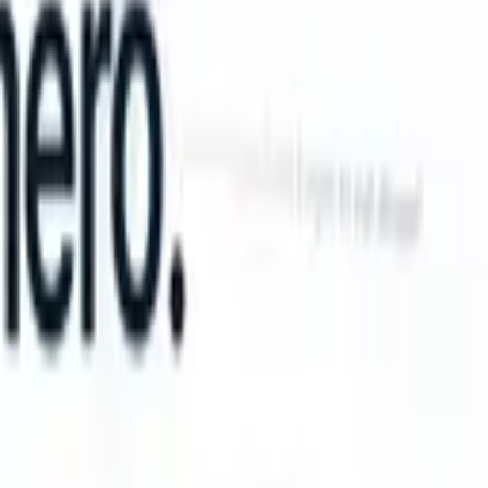
an take instructions?
|
Save my seat