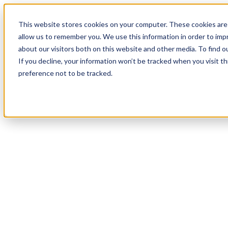
19
Day
:
This website stores cookies on your computer. These cookies are 
11
HR
:
allow us to remember you. We use this information in order to im
43
Min
about our visitors both on this website and other media. To find o
:
If you decline, your information won’t be tracked when you visit t
59
Sec
preference not to be tracked.