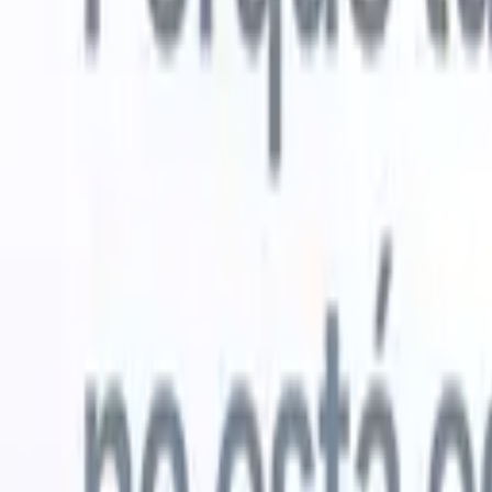
Probar gratis
IA que trabaja por ti
Nuestro
Los agentes de IA gestionan respuestas de correo, envíos
Ver todo
de candidatos, formato de CV y estrategias de búsqueda,
Agente de 
dándote mayor control sobre tu reclutamiento y mejorando
en los CV 
la velocidad y precisión.
lista de ca
CV
Genera
Cómo los agentes de IA pueden cambiar tu forma de
PDFs.
Agen
contratar.
↗
candidatos
Nueva versión
Conecta tus datos a la IA con Recruit
CRM MCP
Lo que ofrecemos