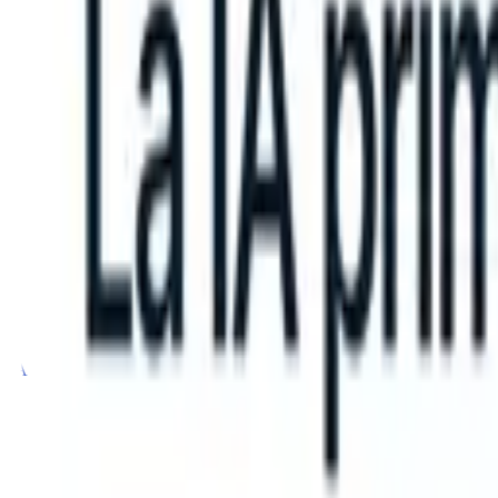
can take instructions?
|
Save my seat
What happens when your ATS c
Productos
Características
IA
Precios
Centro de conocimiento
Iniciar sesión
Probar gratis