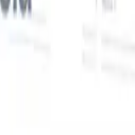
Nuestras funciones de IA para reclutadores
inteligentes
Integración GPT
Automatiza la creación de contenido y el
s
compromiso con candidatos con GPT.
Búsqueda con IA
Busca en
toda internet con lenguaje natural.
Emparejamiento de candidatos
con IA
Empareja candidatos calificados con puestos mediante
análisis impulsado por IA.
Secuenciación de contacto
Involucra a
los candidatos a través de secuencias inteligentes de correo, SMS y
LinkedIn.
Desbloquee la Eficiencia de Reclutamiento Como Nunca
Antes
Quiero una demo