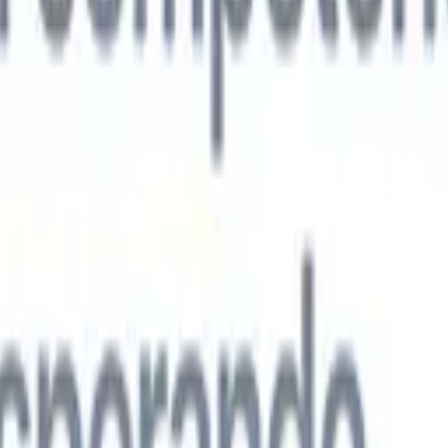
s agentes de IA de nueva generación
análisis de CV
Entrena un agente para reconocer campos personalizado
que analices.
Agente de envío de candidatos
Deja que la IA elabore una
ndidatos pulida lista para enviar por correo.
Agente de formato de
 currículums formateados por IA al instante y guárdalos como
te de presentación de candidatos
Crea correos de presentación de
 pulidos y personalizados con IA.
Soluciones por industria