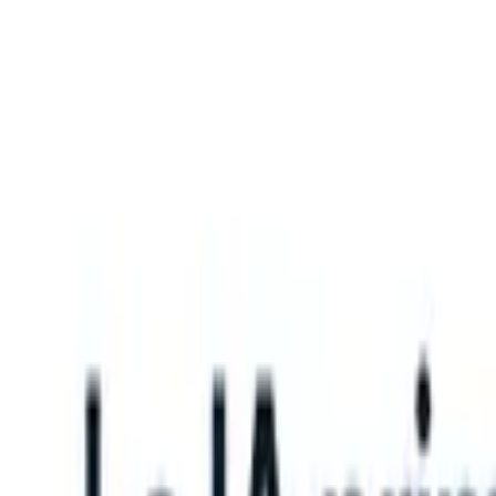
What happens when your ATS can take instructions?
|
Save my seat