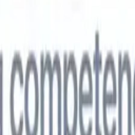
🇵
Japonés
🇮🇹
Italiano
🇨🇳
Chino
vil
🇵
Japonés
🇮🇹
Italiano
🇨🇳
Chino