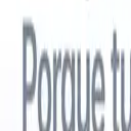
Español
🇺🇸
Inglés
🇳🇱
Neerlandés
🇫🇷
Francés
🇧🇷
Portugués
🇩🇪
Alemán

Productos
Características
IA
Precios
Centro de conocimiento
Acceda a todo Recruit CRM a través de UNA poderosa aplicación mó
Configure en la web, luego use en móvil.
Registrarse ahora
Español
🇺🇸
Inglés
🇳🇱
Neerlandés
🇫🇷
Francés
🇧🇷
Portugués
🇩🇪
Alemán

Quiero una demo