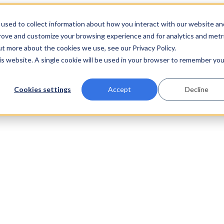
used to collect information about how you interact with our website an
prove and customize your browsing experience and for analytics and metr
ut more about the cookies we use, see our Privacy Policy.
his website. A single cookie will be used in your browser to remember you
Cookies settings
Accept
Decline