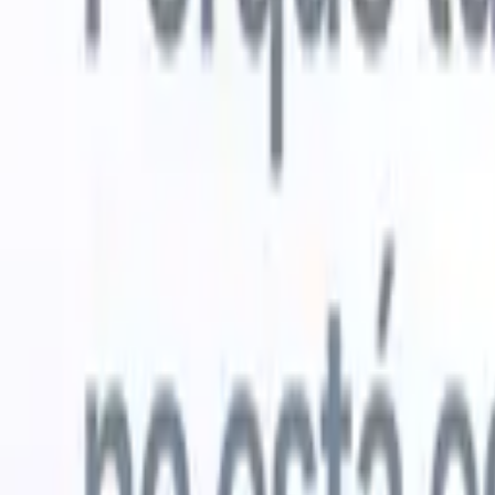
Probar gratis
IA que trabaja por ti
Nuestro
Los agentes de IA gestionan respuestas de correo, envíos
Ver todo
de candidatos, formato de CV y estrategias de búsqueda,
Agente de 
dándote mayor control sobre tu reclutamiento y mejorando
en los CV 
la velocidad y precisión.
lista de ca
CV
Genera
Cómo los agentes de IA pueden cambiar tu forma de
PDFs.
Agen
contratar.
↗
candidatos
Nueva versión
Conecta tus datos a la IA con Recruit
CRM MCP
Lo que ofrecemos