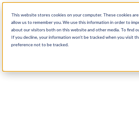
17
Day
:
This website stores cookies on your computer. These cookies are 
02
HR
:
allow us to remember you. We use this information in order to im
51
Min
about our visitors both on this website and other media. To find o
:
If you decline, your information won’t be tracked when you visit t
36
Sec
preference not to be tracked.