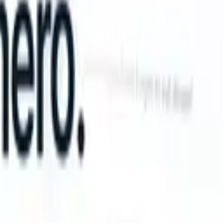
n take instructions?
|
Save my seat