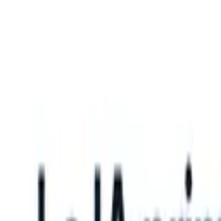
What happens when your ATS can take instructions?
|
Save my seat