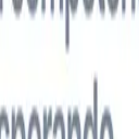
s agentes de IA de nueva generación
análisis de CV
Entrena un agente para reconocer campos personalizado
que analices.
Agente de envío de candidatos
Deja que la IA elabore una
ndidatos pulida lista para enviar por correo.
Agente de formato de
 currículums formateados por IA al instante y guárdalos como
te de presentación de candidatos
Crea correos de presentación de
 pulidos y personalizados con IA.
Soluciones por industria