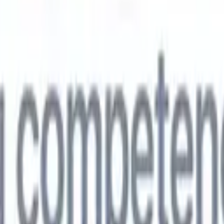
🇵
Japonés
🇮🇹
Italiano
🇨🇳
Chino
vil
🇵
Japonés
🇮🇹
Italiano
🇨🇳
Chino