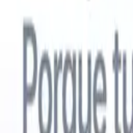
Español
🇺🇸
Inglés
🇳🇱
Neerlandés
🇫🇷
Francés
🇧🇷
Portugués
🇩🇪
Alemán

Productos
Características
IA
Precios
Centro de conocimiento
Acceda a todo Recruit CRM a través de UNA poderosa aplicación mó
Configure en la web, luego use en móvil.
Registrarse ahora
Español
🇺🇸
Inglés
🇳🇱
Neerlandés
🇫🇷
Francés
🇧🇷
Portugués
🇩🇪
Alemán

Quiero una demo