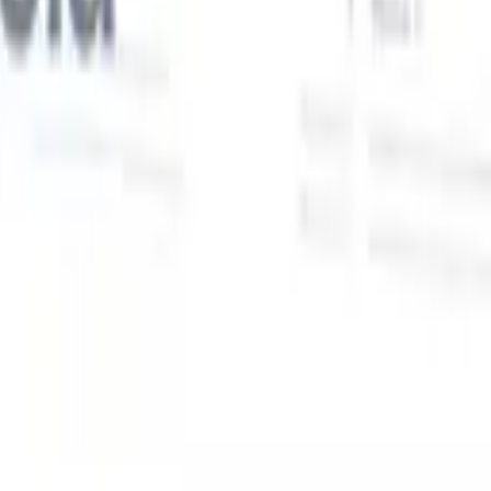
Nuestras funciones de IA para reclutadores
inteligentes
Integración GPT
Automatiza la creación de contenido y el
s
compromiso con candidatos con GPT.
Búsqueda con IA
Busca en
toda internet con lenguaje natural.
Emparejamiento de candidatos
con IA
Empareja candidatos calificados con puestos mediante
análisis impulsado por IA.
Secuenciación de contacto
Involucra a
los candidatos a través de secuencias inteligentes de correo, SMS y
LinkedIn.
Desbloquee la Eficiencia de Reclutamiento Como Nunca
Antes
Quiero una demo