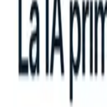
an take instructions?
|
Save my seat
What happens when your ATS ca
Productos
Características
IA
Precios
Centro de conocimiento
Iniciar sesión
Probar gratis