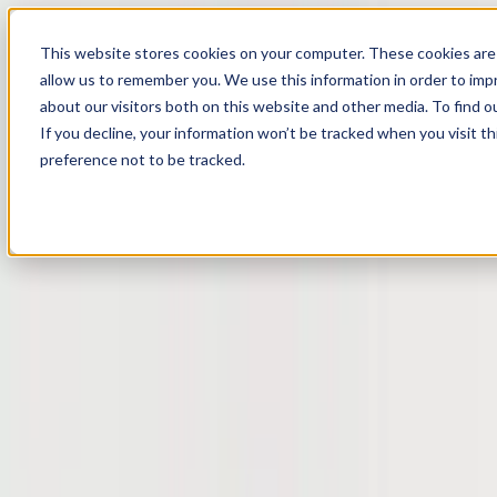
19
Day
:
This website stores cookies on your computer. These cookies are 
10
HR
:
allow us to remember you. We use this information in order to im
36
Min
about our visitors both on this website and other media. To find o
:
If you decline, your information won’t be tracked when you visit t
08
Sec
preference not to be tracked.