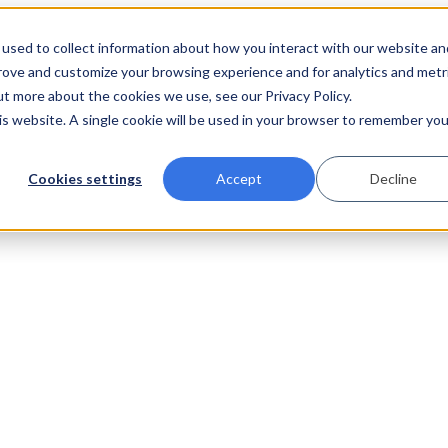
used to collect information about how you interact with our website an
prove and customize your browsing experience and for analytics and metr
ut more about the cookies we use, see our Privacy Policy.
his website. A single cookie will be used in your browser to remember you
Cookies settings
Accept
Decline