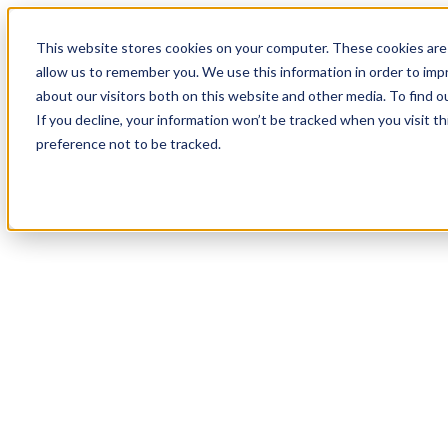
18
Day
:
This website stores cookies on your computer. These cookies are 
10
HR
:
allow us to remember you. We use this information in order to im
02
Min
about our visitors both on this website and other media. To find o
:
If you decline, your information won’t be tracked when you visit t
56
Sec
preference not to be tracked.