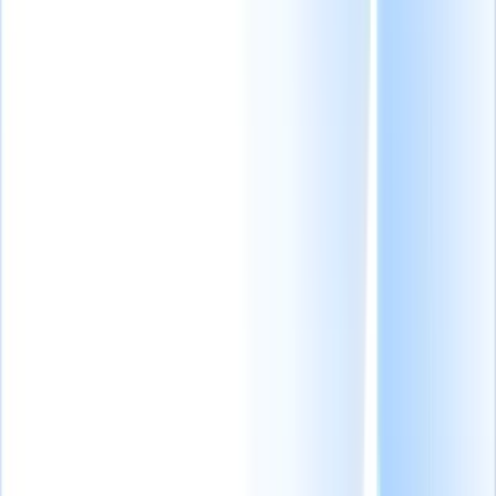
Centro de información
Herramientas de IA Gratuitas
Nuevo
Biblioteca de Prompts de IA
Nuevo
Comparación de Software de Reclutamiento
Blogs
Exclusivas de
Recruit CRM
Actualizaciones de Producto
Testimonials
Recursos de Reclutamiento
Ver todo
Casos de Estudio
Seminarios web
Cuestionario de selección
Listas de
verificación
Formularios de contratación
Glosario
Descripciones de
Puestos
Caja de herramientas del reclutador
Más de 40 plantillas de correo electrónico de reclutamiento
GRATUITAS para ganar
candidatos
¿Cómo pueden los
reclutadores crear GPT personalizados? [+ complementos y