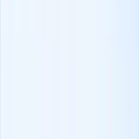
Múltiples canales de contacto
Alcanzanos vía chat en vivo, email, teléfono o mensajería en la app,
lo que funcione mejor para ti.
Soporte de incorporación y migración
Nuestros especialistas dedicados aseguran una transición suave
desde tu sistema actual con asistencia práctica de configuración.
Explora nuestro ATS con una demo personalizada