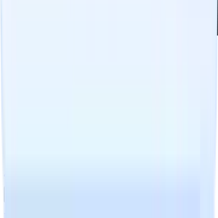
Prospecta en Cualquier Lugar
Busca candidatos como un experto en LinkedIn, Xing, ZoomInfo y
más.
Obtener la Extensión de Chrome
Productos
ATS+ CRM
Hojas de tiempo
Constructor de sitios web
Lo que ofrecemos:
Migración de datos
API de Recruit CRM
Protocolo de Contexto del