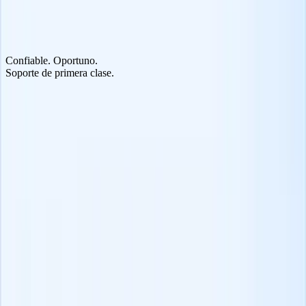
Protege la confidencialidad ocultando de forma segura emails
sensibles de candidatos y contactos de todo tu equipo.
Confiable. Oportuno.
Soporte de primera clase.
Ayuda global 24/7
Obtén ayuda en cualquier momento en menos de 2 minutos en tu
idioma preferido. Nuestro equipo de soporte multilingüe siempre
está listo para ayudar.
Centro de ayuda integral
Accede a nuestra extensa biblioteca de guías paso a paso, tutoriales
en video y artículos de solución de problemas.
Sesiones de entrenamiento en vivo
Únete a webinarios regulares y sesiones de entrenamiento
personalizadas para dominar funciones avanzadas y mejores
prácticas de reclutamiento.