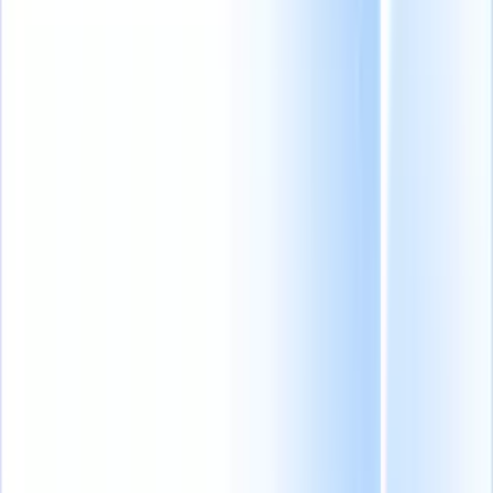
 take instructions?
|
Save my seat
What happens when your ATS can 