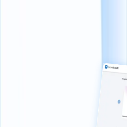
Desbloquea funciones empresariales que convierten la contratación
desordenada y que consume tiempo en un motor de crecimiento
optimizado y escalable. Cuando tus demandas de reclutamiento
crecen más allá de las funciones principales, nuestras capacidades
avanzadas intervienen para manejar la complejidad. Desde análisis
avanzados que predicen tus mejores oportunidades hasta
automatización sofisticada de flujos de trabajo que maneja tareas
repetitivas, estas funciones de nivel empresarial están diseñadas para
reclutadores que se niegan a dejar que el crecimiento los ralentice.