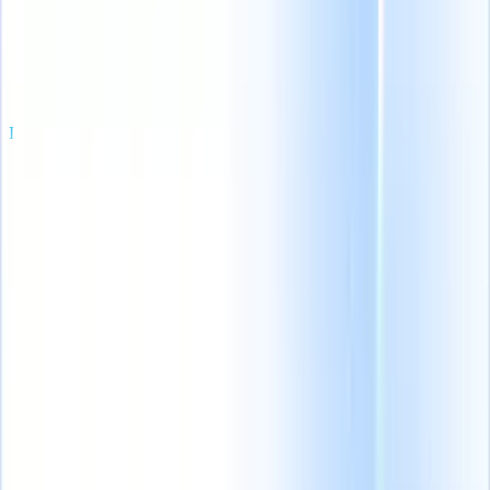
Productos
Características
IA
Precios
Centro de conocimiento
Iniciar sesión
Probar gratis
Español
🇺🇸
Inglés
🇩🇪
Alemán
🇫🇷
Francés
🇨🇳
Chino
🇧🇷
Portugués
🇳🇱
Neerlandés
🇯🇵
Japonés
🇮🇹
Italiano
Productos
Características