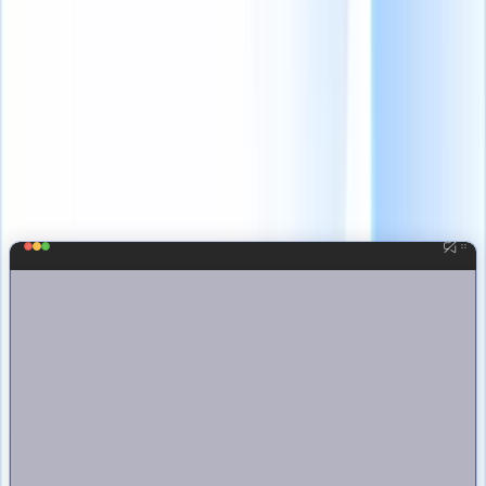
Desde la búsqueda hasta las contrataciones, Recruit
CRM te da la potencia para contratar más rápido,
más inteligente y a escala.
¡No solo leas, pruébalo!
Explora nuestras funciones más poderosas en este recorrido
interactivo y descubre por qué los reclutadores cambian a Recruit
CRM.