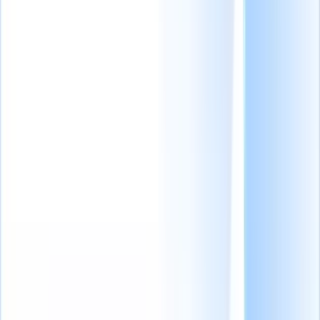
extensiones
útiles]
Prueba estas 8 plantillas GRATUITAS
de encuestas para candidatos para obtener información
real
¿Por qué tu agencia de reclutamiento debería cambiarse a
Recruit
CRM?
Las 11 mejores herramientas de IA para
reclutamiento que cambiarán las reglas del
juego.
¿Buscas ayuda? Accede a soluciones rápidas para
aprovechar al máximo Recruit CRM
Explora nuestro Centro de Ayuda
Recibe los últimos artículos directamente en tu
bandeja de entrada
Únete a más de 30,679 reclutadores
Deja de conformarte.
Empieza
a ganar.