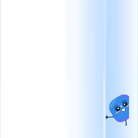
datos a
la IA
con
Recruit
CRM
MCP
Desbloquee la
Eficiencia de
Lo que
Soluciones por
Reclutamiento
ofrecemos
industria
Como Nunca Antes
Quiero una demo
ATS + CRM
Contratación de personal
por contrato
Gestione
Sistema de
contratos, facturación y
seguimiento de
cobros de manera eficiente
candidatos y gestión
para colocaciones más
de clientes todo en
rápidas.
Agencia de
uno diseñado para
contratación
escalar su negocio de
permanente
Mejore la
reclutamiento.
búsqueda de candidatos y