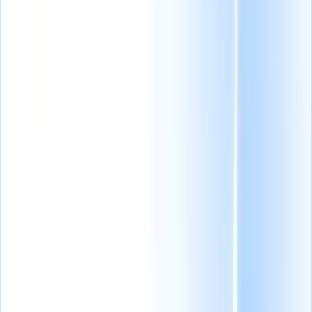
la velocidad de colocación
Hojas de horas
para cerrar puestos más
rápido.
Búsqueda de
Automatice las hojas
ejecutivos
Cree listas
de horas, la
cortas precisas y rastree
facturación y el pago
datos confidenciales con
de contratistas en un
precisión.
solo lugar.
Integraciones
Las
integraciones de Recruit
Creador de sitios web
CRM le ayudan a
conectarse con las mejores
Cree páginas de
herramientas para mejorar
carreras y portales de
su flujo de trabajo.
candidatos en
minutos, sin necesidad
de codificación.
Funciones
empresariales
Escale su
reclutamiento con
funciones
empresariales que
crecen con usted.