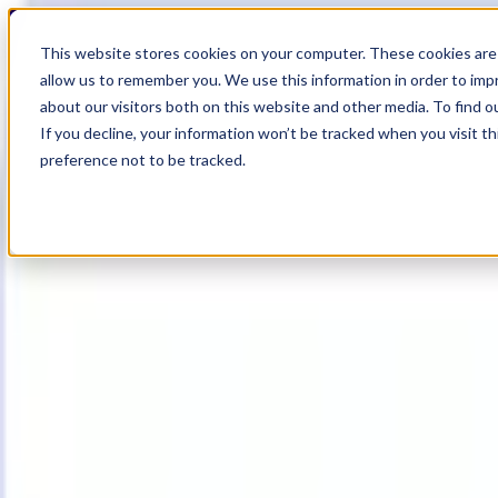
18
Day
:
This website stores cookies on your computer. These cookies are 
12
HR
:
allow us to remember you. We use this information in order to im
19
Min
about our visitors both on this website and other media. To find o
:
If you decline, your information won’t be tracked when you visit t
04
Sec
preference not to be tracked.