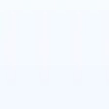
eerlandés
🇧🇷
Portugués
🇨🇳
Chino
vil
eerlandés
🇧🇷
Portugués
🇨🇳
Chino