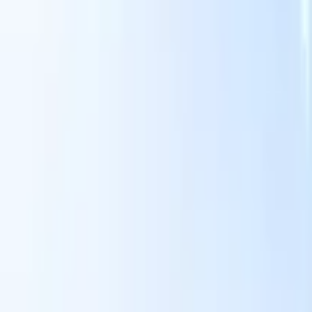
Nuestras funciones de IA para reclutadores
inteligentes
Integración GPT
Automatiza la creación de contenido y el
s
compromiso con candidatos con GPT.
Búsqueda con IA
Busca en
toda internet con lenguaje natural.
Emparejamiento de candidatos
con IA
Empareja candidatos calificados con puestos mediante
análisis impulsado por IA.
Secuenciación de contacto
Involucra a
los candidatos a través de secuencias inteligentes de correo, SMS y
LinkedIn.
Desbloquee la Eficiencia de Reclutamiento Como Nunca
Antes
Quiero una demo