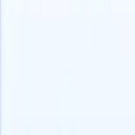
Probar gratis
IA que trabaja por ti
Nuestro
Los agentes de IA gestionan respuestas de correo, envíos
Ver todo
de candidatos, formato de CV y estrategias de búsqueda,
Agente de 
dándote mayor control sobre tu reclutamiento y mejorando
en los CV 
la velocidad y precisión.
lista de ca
CV
Genera
Cómo los agentes de IA pueden cambiar tu forma de
PDFs.
Agen
contratar.
↗
candidatos
Nueva versión
Conecta tus datos a la IA con Recruit
CRM MCP
Lo que ofrecemos