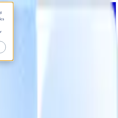
d
ics
r