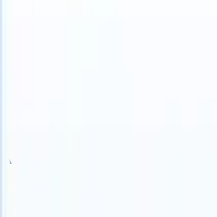
 take instructions?
|
Save my seat
What happens when your ATS can 
Productos
Características
IA
Precios
Centro de conocimiento
Iniciar sesión
Probar gratis