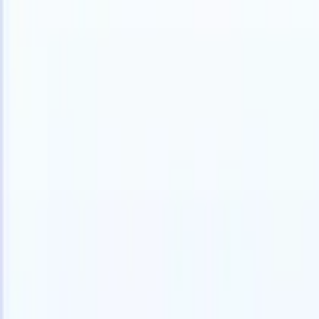
Español
🇩🇪
Alemán
🇺🇸
Inglés
🇫🇷
Francés
🇮🇹
Italiano
🇯🇵
Japonés
🇳🇱
N
Productos
Características
IA
Precios
Centro de conocimiento
Acceda a todo Recruit CRM a través de UNA poderosa aplicación mó
Configure en la web, luego use en móvil.
Registrarse ahora
Español
🇩🇪
Alemán
🇺🇸
Inglés
🇫🇷
Francés
🇮🇹
Italiano
🇯🇵
Japonés
🇳🇱
N
Quiero una demo