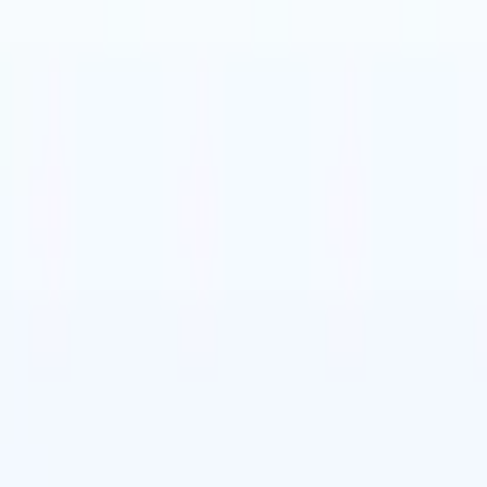
🇱
Néerlandais
🇧🇷
Portugais
🇨🇳
Chinois
🇱
Néerlandais
🇧🇷
Portugais
🇨🇳
Chinois