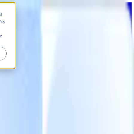
d
ics
r