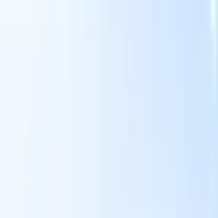
Nos fonctionnalités IA pour les recruteurs
intelligents
Intégration GPT
Automatisez la création de contenu et
s
l'engagement des candidats avec GPT.
Sourcing IA
Sourcez sur tout
er
internet grâce au langage naturel.
Correspondance IA de
candidats
Associez les candidats qualifiés aux postes grâce à une
 en
analyse pilotée par l'IA.
Séquençage de prospection
Engagez les
candidats via des séquences intelligentes d'e-mails, SMS et
LinkedIn.
Libérez l'Efficacité de Recrutement Comme Jamais
Auparavant