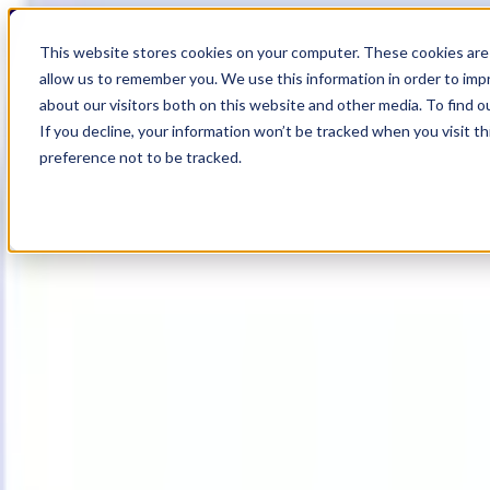
19
Day
:
This website stores cookies on your computer. These cookies are 
01
HR
:
allow us to remember you. We use this information in order to im
21
Min
about our visitors both on this website and other media. To find o
:
If you decline, your information won’t be tracked when you visit t
52
Sec
preference not to be tracked.