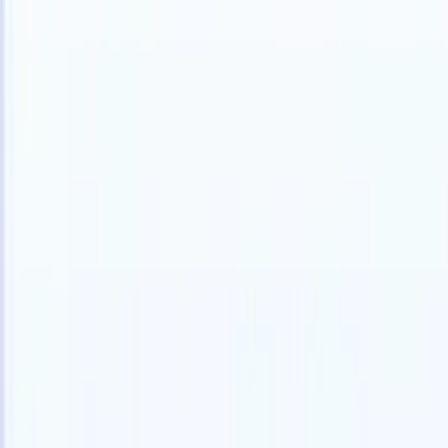
Français
🇩🇪
Allemand
🇺🇸
Anglais
🇪🇸
Espagnol
🇮🇹
Italien
🇯🇵
Japonais
🇳
Produits
Fonctionnalités
IA
Tarifs
Centre de connaissances
Accédez à tout Recruit CRM via UNE application mobile puissante
Configurez sur le web, puis utilisez sur mobile.
S'inscrire maintenant
Français
🇩🇪
Allemand
🇺🇸
Anglais
🇪🇸
Espagnol
🇮🇹
Italien
🇯🇵
Japonais
🇳
Je veux une démo