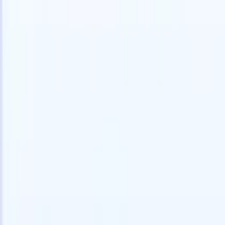
Essai gratuit
L'IA qui travaille pour vous
Nos agen
Les agents IA gèrent les réponses aux e-mails, les
Voir tout
soumissions de candidats, la mise en forme des CV et les
Agent d'a
stratégies de sourcing, vous donnant un meilleur contrôle
dans les C
sur votre recrutement et améliorant la vitesse et la
une liste d
précision.
forme des
PDF.
Agent
Comment les agents IA peuvent changer votre façon de
candidats s
recruter.
↗
Nouvelle version
Connectez vos données à l'IA avec
Recruit CRM MCP
Ce que nous offrons