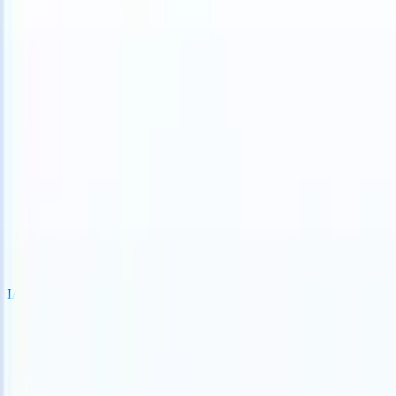
S can take instructions?
|
Save my seat
What happens when your ATS
Produits
Fonctionnalités
IA
Tarifs
Centre de connaissances
Se connecter
Essai gratuit