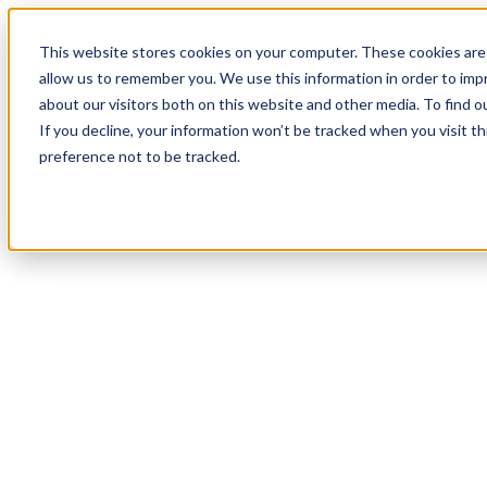
17
Day
:
This website stores cookies on your computer. These cookies are 
17
HR
:
allow us to remember you. We use this information in order to im
20
Min
about our visitors both on this website and other media. To find o
:
If you decline, your information won’t be tracked when you visit t
37
Sec
preference not to be tracked.