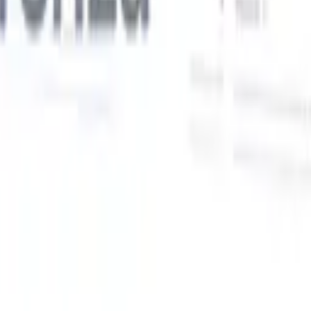
Le nostre funzionalità IA per i recruiter intelligenti
Integrazione GPT
Automatizza la creazione di contenuti e il
coinvolgimento dei candidati con GPT.
Ricerca IA
Cerca in tutto
V
internet con linguaggio naturale.
Abbinamento candidati con
IA
Abbina candidati qualificati ai ruoli con analisi guidata
ati
dall'IA.
Sequenziazione outreach
Coinvolgi i candidati tramite
sequenze intelligenti di email, SMS e LinkedIn.
Sblocca l'Efficienza di Reclutamento Come Mai Prima
Voglio una demo