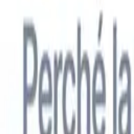
Italiano
🇺🇸
Inglese
🇳🇱
Olandese
🇫🇷
Francese
🇧🇷
Portoghese
🇪🇸
Spagno
Prodotti
Funzionalità
IA
Prezzi
Centro di conoscenza
Accedi a tutto Recruit CRM tramite UN'UNICA potente app mobile
Configura sul web, poi usa su mobile.
Registrati ora
Italiano
🇺🇸
Inglese
🇳🇱
Olandese
🇫🇷
Francese
🇧🇷
Portoghese
🇪🇸
Spagno
Voglio una demo