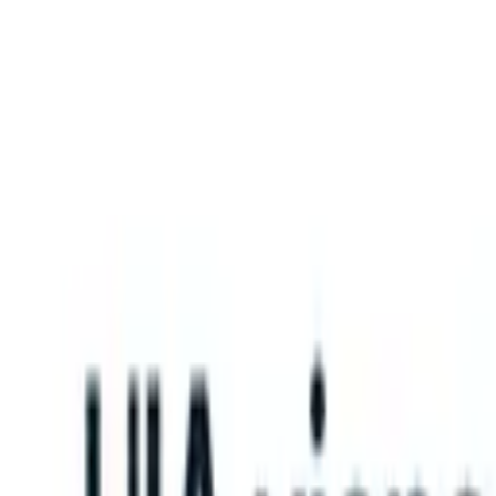
What happens when your ATS can take instructions?
|
Save my seat