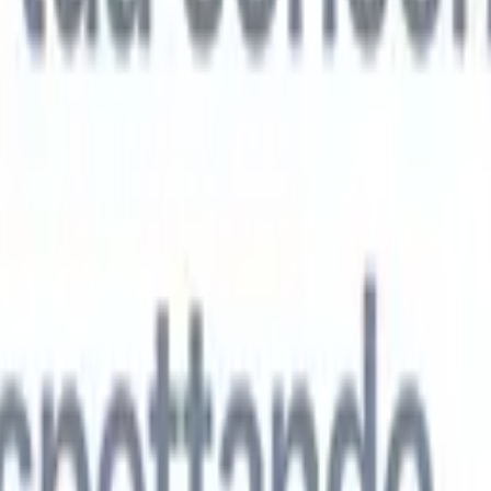
 agenti IA di nuova generazione
tutto
analisi CV
Addestra un agente a riconoscere campi personalizzati nei C
i.
Agente di invio candidati
Lascia che l'IA crei una lista di candidati
ta per l'invio via email.
Agente di formattazione CV
Genera CV formatt
l momento e salvali come PDF.
Agente di presentazione candidati
Crea e-
sentazione dei candidati eleganti e personalizzate con l'IA.
Soluzioni per settore