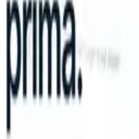
an take instructions?
|
Save my seat