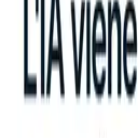
can take instructions?
|
Save my seat
What happens when your ATS c
Prodotti
Funzionalità
IA
Prezzi
Centro di conoscenza
Accedi
Prova gratuita