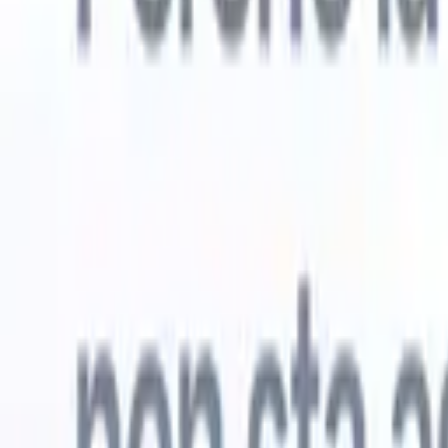
Prova gratuita
L'IA che lavora per te
I nostri
Gli agenti IA gestiscono risposte email, invii di candidati,
Visualizza 
formattazione CV e strategie di ricerca, offrendoti un
Agente di 
maggiore controllo sul tuo reclutamento e migliorando
che analizz
velocità e precisione.
curata pron
dall'IA su
Come gli agenti IA possono cambiare il tuo modo di
mail di pre
assumere.
↗
Nuova versione
Collega i tuoi dati all'IA con Recruit
CRM MCP
Cosa offriamo