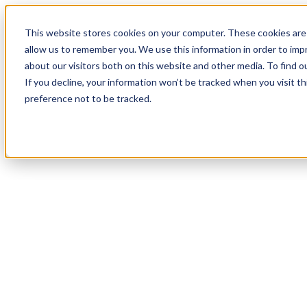
19
Day
:
This website stores cookies on your computer. These cookies are 
08
HR
:
allow us to remember you. We use this information in order to im
50
Min
about our visitors both on this website and other media. To find o
:
If you decline, your information won’t be tracked when you visit t
28
Sec
preference not to be tracked.