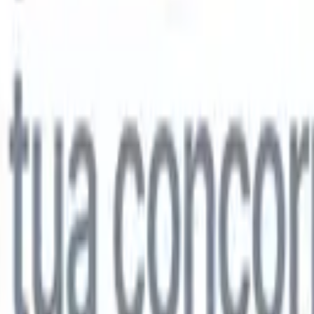
lo
🇩🇪
Tedesco
🇯🇵
Giapponese
🇨🇳
Cinese
lo
🇩🇪
Tedesco
🇯🇵
Giapponese
🇨🇳
Cinese