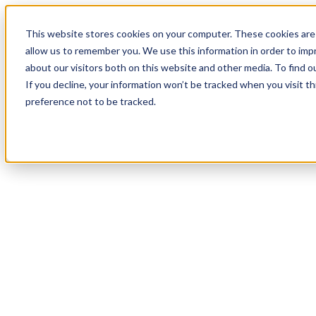
19
Day
:
This website stores cookies on your computer. These cookies are 
08
HR
:
allow us to remember you. We use this information in order to im
02
Min
about our visitors both on this website and other media. To find o
:
If you decline, your information won’t be tracked when you visit t
17
Sec
preference not to be tracked.