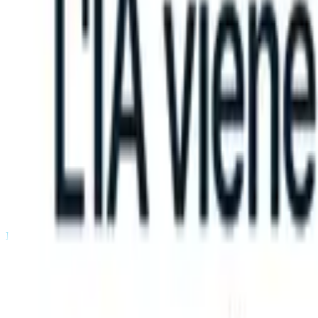
n take instructions?
|
Save my seat
What happens when your ATS ca
Prodotti
Funzionalità
IA
Prezzi
Centro di conoscenza
Accedi
Prova gratuita