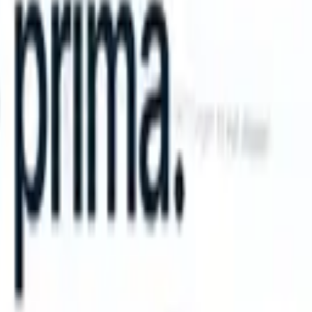
n take instructions?
|
Save my seat