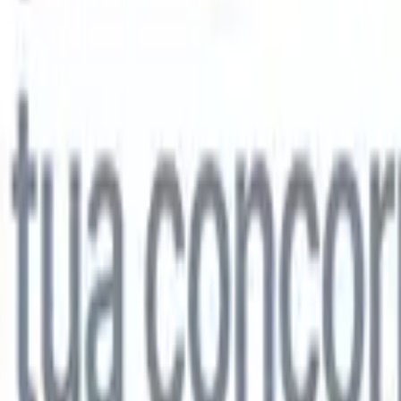
lo
🇩🇪
Tedesco
🇯🇵
Giapponese
🇨🇳
Cinese
lo
🇩🇪
Tedesco
🇯🇵
Giapponese
🇨🇳
Cinese