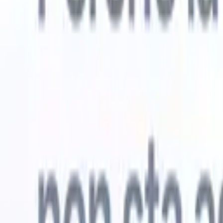
Prova gratuita
L'IA che lavora per te
I nostri
Gli agenti IA gestiscono risposte email, invii di candidati,
Visualizza 
formattazione CV e strategie di ricerca, offrendoti un
Agente di 
maggiore controllo sul tuo reclutamento e migliorando
che analizz
velocità e precisione.
curata pron
dall'IA su
Come gli agenti IA possono cambiare il tuo modo di
mail di pre
assumere.
↗
Nuova versione
Collega i tuoi dati all'IA con Recruit
CRM MCP
Cosa offriamo