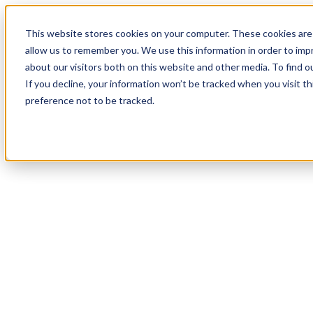
17
Day
:
This website stores cookies on your computer. These cookies are 
22
HR
:
allow us to remember you. We use this information in order to im
50
Min
about our visitors both on this website and other media. To find o
:
If you decline, your information won’t be tracked when you visit t
41
Sec
preference not to be tracked.