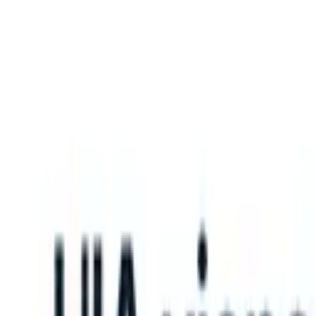
What happens when your ATS can take instructions?
|
Save my seat