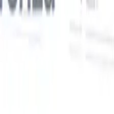
Le nostre funzionalità IA per i recruiter intelligenti
Integrazione GPT
Automatizza la creazione di contenuti e il
coinvolgimento dei candidati con GPT.
Ricerca IA
Cerca in tutto
V
internet con linguaggio naturale.
Abbinamento candidati con
IA
Abbina candidati qualificati ai ruoli con analisi guidata
ati
dall'IA.
Sequenziazione outreach
Coinvolgi i candidati tramite
sequenze intelligenti di email, SMS e LinkedIn.
Sblocca l'Efficienza di Reclutamento Come Mai Prima
Voglio una demo