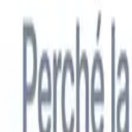
Italiano
🇺🇸
Inglese
🇳🇱
Olandese
🇫🇷
Francese
🇧🇷
Portoghese
🇪🇸
Spagno
Prodotti
Funzionalità
IA
Prezzi
Centro di conoscenza
Accedi a tutto Recruit CRM tramite UN'UNICA potente app mobile
Configura sul web, poi usa su mobile.
Registrati ora
Italiano
🇺🇸
Inglese
🇳🇱
Olandese
🇫🇷
Francese
🇧🇷
Portoghese
🇪🇸
Spagno
Voglio una demo