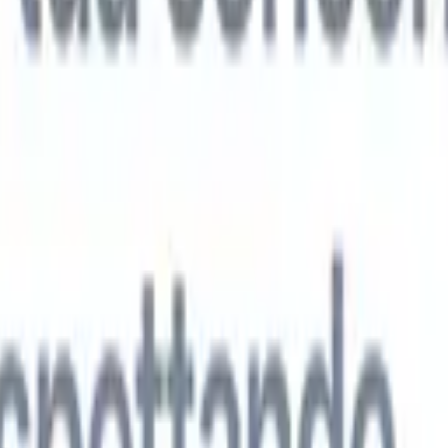
 agenti IA di nuova generazione
tutto
analisi CV
Addestra un agente a riconoscere campi personalizzati nei C
i.
Agente di invio candidati
Lascia che l'IA crei una lista di candidati
ta per l'invio via email.
Agente di formattazione CV
Genera CV formatt
l momento e salvali come PDF.
Agente di presentazione candidati
Crea e-
sentazione dei candidati eleganti e personalizzate con l'IA.
Soluzioni per settore