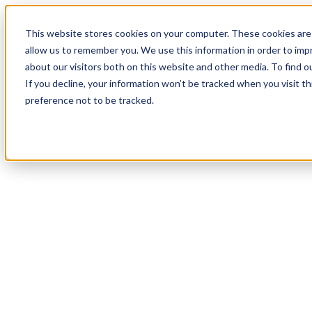
16
Day
:
This website stores cookies on your computer. These cookies are 
00
HR
:
allow us to remember you. We use this information in order to im
50
Min
about our visitors both on this website and other media. To find o
:
If you decline, your information won’t be tracked when you visit t
19
Sec
preference not to be tracked.