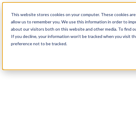
17
Day
:
This website stores cookies on your computer. These cookies are 
17
HR
:
allow us to remember you. We use this information in order to im
16
Min
about our visitors both on this website and other media. To find o
:
If you decline, your information won’t be tracked when you visit t
19
Sec
preference not to be tracked.