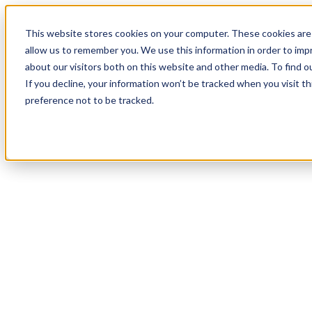
19
Day
:
This website stores cookies on your computer. These cookies are 
06
HR
:
allow us to remember you. We use this information in order to im
20
Min
about our visitors both on this website and other media. To find o
:
If you decline, your information won’t be tracked when you visit t
30
Sec
preference not to be tracked.