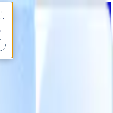
d
ics
r