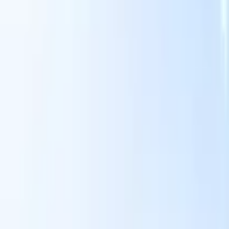
Le nostre funzionalità IA per i recruiter intelligenti
Integrazione GPT
Automatizza la creazione di contenuti e il
coinvolgimento dei candidati con GPT.
Ricerca IA
Cerca in tutto
V
internet con linguaggio naturale.
Abbinamento candidati con
IA
Abbina candidati qualificati ai ruoli con analisi guidata
ati
dall'IA.
Sequenziazione outreach
Coinvolgi i candidati tramite
sequenze intelligenti di email, SMS e LinkedIn.
Sblocca l'Efficienza di Reclutamento Come Mai Prima
Voglio una demo