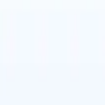
lo
🇩🇪
Tedesco
🇯🇵
Giapponese
🇨🇳
Cinese
lo
🇩🇪
Tedesco
🇯🇵
Giapponese
🇨🇳
Cinese