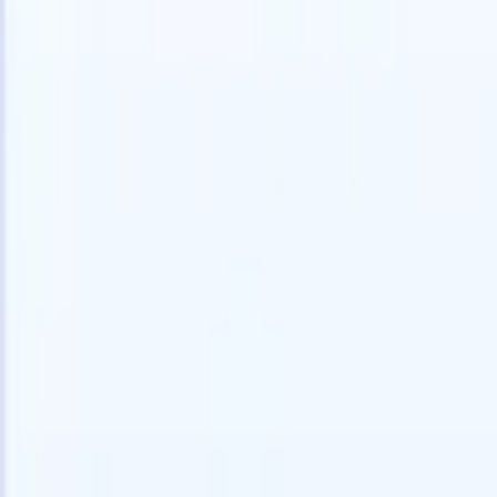
Prova gratuita
L'IA che lavora per te
I nostri
Gli agenti IA gestiscono risposte email, invii di candidati,
Visualizza 
formattazione CV e strategie di ricerca, offrendoti un
Agente di 
maggiore controllo sul tuo reclutamento e migliorando
che analizz
velocità e precisione.
curata pron
dall'IA su
Come gli agenti IA possono cambiare il tuo modo di
mail di pre
assumere.
↗
Nuova versione
Collega i tuoi dati all'IA con Recruit
CRM MCP
Cosa offriamo