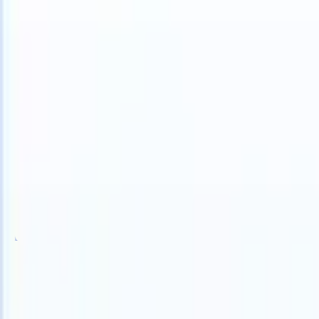
 can take instructions?
|
Save my seat
What happens when your ATS
Prodotti
Funzionalità
IA
Prezzi
Centro di conoscenza
Accedi
Prova gratuita