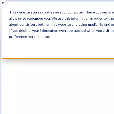
19
Day
:
This website stores cookies on your computer. These cookies are 
11
HR
:
allow us to remember you. We use this information in order to im
31
Min
about our visitors both on this website and other media. To find o
:
If you decline, your information won’t be tracked when you visit t
45
Sec
preference not to be tracked.