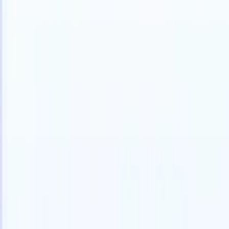
Italiano
🇺🇸
Inglese
🇳🇱
Olandese
🇫🇷
Francese
🇧🇷
Portoghese
🇪🇸
Spagno
Prodotti
Funzionalità
IA
Prezzi
Centro di conoscenza
Accedi a tutto Recruit CRM tramite UN'UNICA potente app mobile
Configura sul web, poi usa su mobile.
Registrati ora
Italiano
🇺🇸
Inglese
🇳🇱
Olandese
🇫🇷
Francese
🇧🇷
Portoghese
🇪🇸
Spagno
Voglio una demo