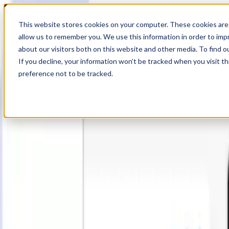
20
Day
:
This website stores cookies on your computer. These cookies are 
05
HR
:
allow us to remember you. We use this information in order to im
50
Min
about our visitors both on this website and other media. To find o
:
If you decline, your information won’t be tracked when you visit t
09
Sec
preference not to be tracked.