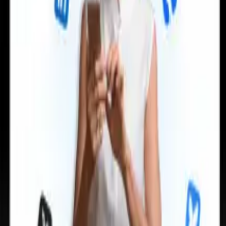
an take instructions?
|
Save my seat