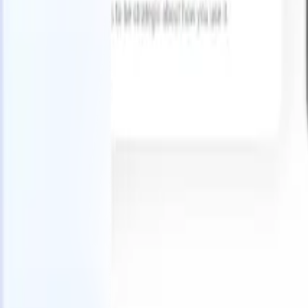
Prova gratuita
L'IA che lavora per te
I nostri
Gli agenti IA gestiscono risposte email, invii di candidati,
Visualizza 
formattazione CV e strategie di ricerca, offrendoti un
Agente di 
maggiore controllo sul tuo reclutamento e migliorando
che analizz
velocità e precisione.
curata pron
dall'IA su
Come gli agenti IA possono cambiare il tuo modo di
mail di pre
assumere.
↗
Nuova versione
Collega i tuoi dati all'IA con Recruit
CRM MCP
Cosa offriamo