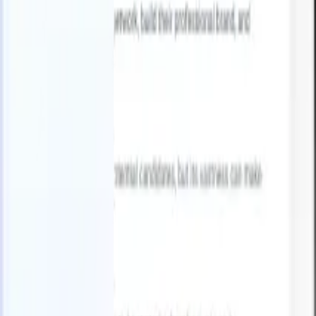
Italiano
🇺🇸
Inglese
🇫🇷
Francese
🇳🇱
Olandese
🇧🇷
Portoghese
🇯🇵
Giappo
Prodotti
Funzionalità
IA
Prezzi
Centro di conoscenza
Accedi a tutto Recruit CRM tramite UN'UNICA potente app mobile
Configura sul web, poi usa su mobile.
Registrati ora
Italiano
🇺🇸
Inglese
🇫🇷
Francese
🇳🇱
Olandese
🇧🇷
Portoghese
🇯🇵
Giappo
Voglio una demo