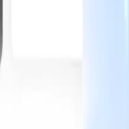
Le nostre funzionalità IA per i recruiter intelligenti
Integrazione GPT
Automatizza la creazione di contenuti e il
coinvolgimento dei candidati con GPT.
Ricerca IA
Cerca in tutto
V
internet con linguaggio naturale.
Abbinamento candidati con
IA
Abbina candidati qualificati ai ruoli con analisi guidata
ati
dall'IA.
Sequenziazione outreach
Coinvolgi i candidati tramite
sequenze intelligenti di email, SMS e LinkedIn.
Sblocca l'Efficienza di Reclutamento Come Mai Prima
Voglio una demo