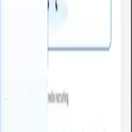
can take instructions?
|
Save my seat
What happens when your ATS c
Prodotti
Funzionalità
IA
Prezzi
Centro di conoscenza
Accedi
Prova gratuita