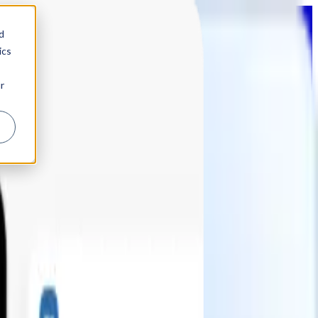
d
ics
r