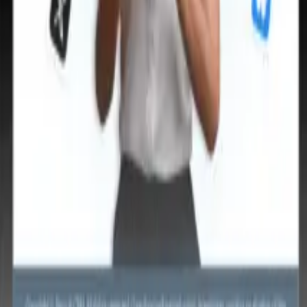
nese
🇪🇸
Spagnolo
🇨🇳
Cinese
🇩🇪
Tedesco
nese
🇪🇸
Spagnolo
🇨🇳
Cinese
🇩🇪
Tedesco