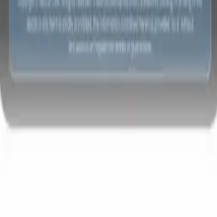
 agenti IA di nuova generazione
tutto
analisi CV
Addestra un agente a riconoscere campi personalizzati nei C
i.
Agente di invio candidati
Lascia che l'IA crei una lista di candidati
ta per l'invio via email.
Agente di formattazione CV
Genera CV formatt
l momento e salvali come PDF.
Agente di presentazione candidati
Crea e-
sentazione dei candidati eleganti e personalizzate con l'IA.
Soluzioni per settore