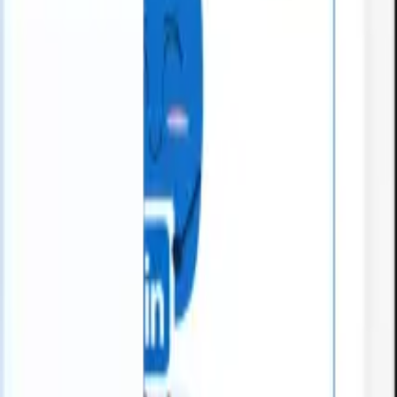
What happens when your ATS can take instructions?
|
Save my seat