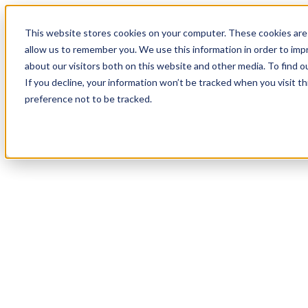
19
Day
:
This website stores cookies on your computer. These cookies are 
01
HR
:
allow us to remember you. We use this information in order to im
21
Min
about our visitors both on this website and other media. To find o
:
If you decline, your information won’t be tracked when you visit t
11
Sec
preference not to be tracked.