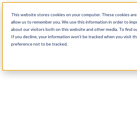
20
Day
:
This website stores cookies on your computer. These cookies are 
06
HR
:
allow us to remember you. We use this information in order to im
39
Min
about our visitors both on this website and other media. To find o
:
If you decline, your information won’t be tracked when you visit t
47
Sec
preference not to be tracked.