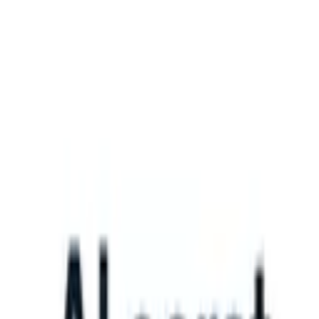
What happens when your ATS can take instructions?
|
Save my seat