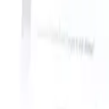
can take instructions?
|
Save my seat