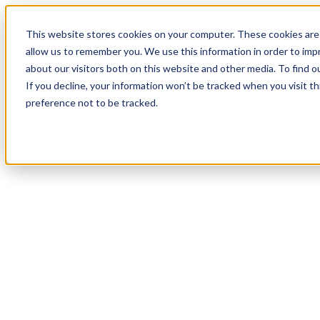
19
Day
:
This website stores cookies on your computer. These cookies are 
03
HR
:
allow us to remember you. We use this information in order to im
20
Min
about our visitors both on this website and other media. To find o
:
If you decline, your information won’t be tracked when you visit t
40
Sec
preference not to be tracked.