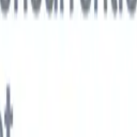
xt-gen AI-agenten
jken
e-agent
Train een agent om aangepaste velden in cv's die je parseert te
.
Kandidaatverzending-agent
Laat AI een verzorgde kandidatenlijst
ie klaar is voor e-mailverzending.
CV-opmaak-agent
Genereer direct AI-
 cv's en sla ze op als PDF's.
Kandidaat-pitchagent
Maak verzorgde,
andidaat-pitch e-mails met AI.
Oplossingen per branche