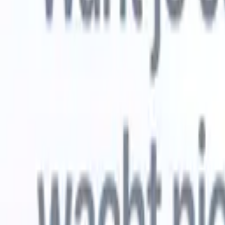
Gratis proberen
AI die het werk voor je doet
Onze ne
AI-agenten verwerken e-mailreacties,
Alles beki
kandidaatverzendingen, cv-opmaak en
CV-analys
sourcingstrategieën, zodat je meer controle hebt over je
herkennen
werving en de snelheid en nauwkeurigheid verbetert.
opstellen d
opgemaakte
Hoe AI-agenten de manier waarop je aanwerft kunnen
gebrande k
veranderen.
↗
Nieuwe release
Verbind uw data met AI via Recruit
CRM MCP
Wat wij bieden