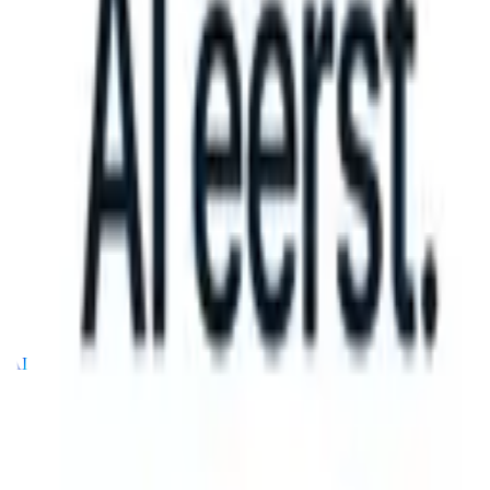
 can take instructions?
|
Save my seat
What happens when your ATS 
Producten
Functies
AI
Prijzen
Kenniscentrum
Inloggen
Gratis proberen