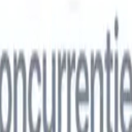
ns
🇮🇹
Italiaans
🇨🇳
Chinees
ns
🇮🇹
Italiaans
🇨🇳
Chinees