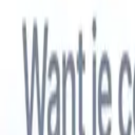
Nederlands
🇺🇸
Engels
🇫🇷
Frans
🇧🇷
Portugees
🇪🇸
Spaans
🇩🇪
Duits
🇯🇵
Japa
Producten
Functies
AI
Prijzen
Kenniscentrum
Krijg toegang tot alle Recruit CRM via ÉÉN krachtige mobiele app
Instellen op het web, dan gebruiken op mobiel.
Nu aanmelden
Nederlands
🇺🇸
Engels
🇫🇷
Frans
🇧🇷
Portugees
🇪🇸
Spaans
🇩🇪
Duits
🇯🇵
Japa
Ik wil een demo