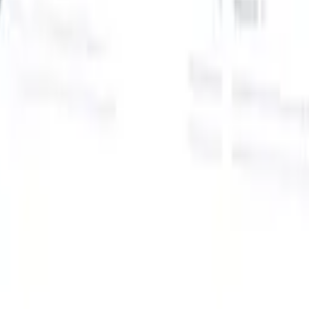
Onze AI-functies voor slimme recruiters
GPT-integratie
Automatiseer contentcreatie en
kandidaatbetrokkenheid met GPT.
AI-sourcing
Zoek over het hele
internet met natuurlijke taal.
AI-kandidaatmatching
Koppel
gekwalificeerde kandidaten aan functies met AI-gestuurde
analyse.
Outreach-sequencing
Betrek kandidaten via slimme e-mail-,
sms- en LinkedIn-sequenties.
Ontketen Wervingsefficiëntie Zoals Nooit Tevoren
Ik wil een demo