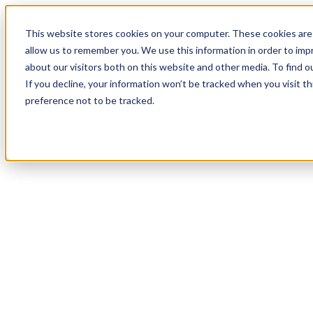
17
Day
:
This website stores cookies on your computer. These cookies are 
05
HR
:
allow us to remember you. We use this information in order to im
11
Min
about our visitors both on this website and other media. To find o
:
If you decline, your information won’t be tracked when you visit t
11
Sec
preference not to be tracked.