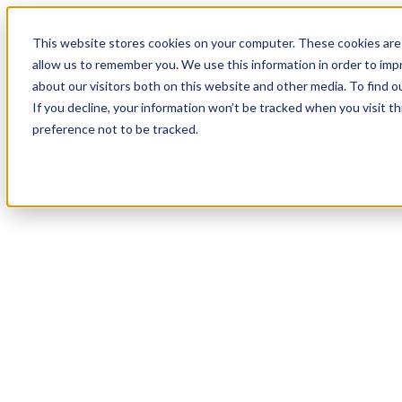
19
Day
:
This website stores cookies on your computer. These cookies are 
09
HR
:
allow us to remember you. We use this information in order to im
52
Min
about our visitors both on this website and other media. To find o
:
If you decline, your information won’t be tracked when you visit t
24
Sec
preference not to be tracked.