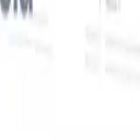
Nuestras funciones de IA para reclutadores
inteligentes
Integración GPT
Automatiza la creación de contenido y el
s
compromiso con candidatos con GPT.
Búsqueda con IA
Busca en
toda internet con lenguaje natural.
Emparejamiento de candidatos
con IA
Empareja candidatos calificados con puestos mediante
análisis impulsado por IA.
Secuenciación de contacto
Involucra a
los candidatos a través de secuencias inteligentes de correo, SMS y
LinkedIn.
Desbloquee la Eficiencia de Reclutamiento Como Nunca
Antes
Quiero una demo