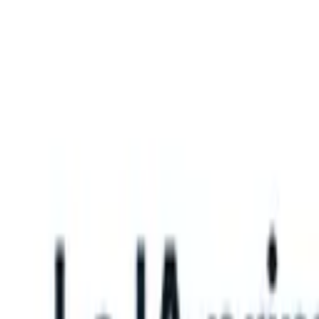
What happens when your ATS can take instructions?
|
Save my seat