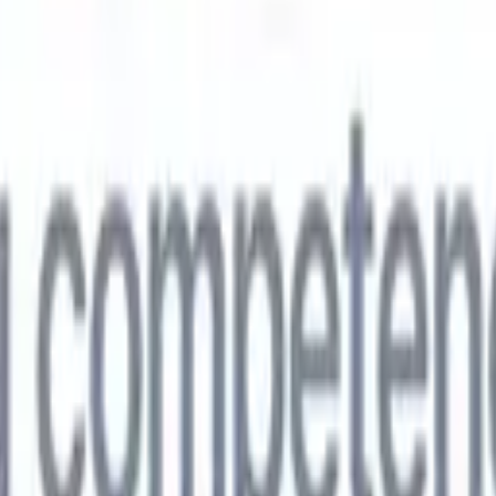
🇵
Japonés
🇮🇹
Italiano
🇨🇳
Chino
vil
🇵
Japonés
🇮🇹
Italiano
🇨🇳
Chino