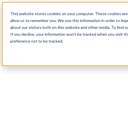
18
Day
:
This website stores cookies on your computer. These cookies are 
16
HR
:
allow us to remember you. We use this information in order to im
13
Min
about our visitors both on this website and other media. To find o
:
If you decline, your information won’t be tracked when you visit t
47
Sec
preference not to be tracked.