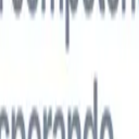
s agentes de IA de nueva generación
análisis de CV
Entrena un agente para reconocer campos personalizado
que analices.
Agente de envío de candidatos
Deja que la IA elabore una
ndidatos pulida lista para enviar por correo.
Agente de formato de
 currículums formateados por IA al instante y guárdalos como
te de presentación de candidatos
Crea correos de presentación de
 pulidos y personalizados con IA.
Soluciones por industria