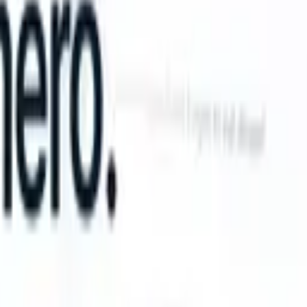
an take instructions?
|
Save my seat