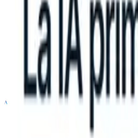
can take instructions?
|
Save my seat
What happens when your ATS c
Productos
Características
IA
Precios
Centro de conocimiento
Iniciar sesión
Probar gratis