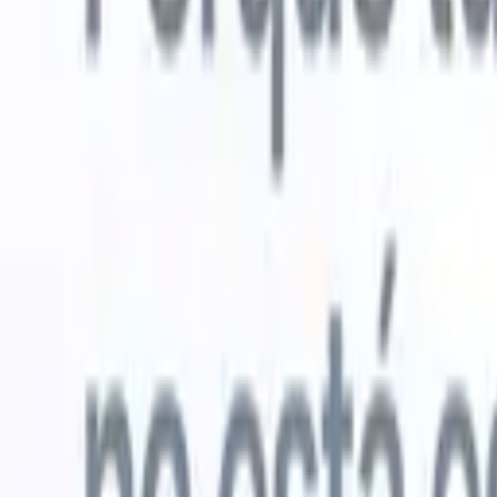
Probar gratis
IA que trabaja por ti
Nuestro
Los agentes de IA gestionan respuestas de correo, envíos
Ver todo
de candidatos, formato de CV y estrategias de búsqueda,
Agente de 
dándote mayor control sobre tu reclutamiento y mejorando
en los CV 
la velocidad y precisión.
lista de ca
CV
Genera
Cómo los agentes de IA pueden cambiar tu forma de
PDFs.
Agen
contratar.
↗
candidatos
Nueva versión
Conecta tus datos a la IA con Recruit
CRM MCP
Lo que ofrecemos