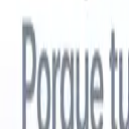
Español
🇺🇸
Inglés
🇳🇱
Neerlandés
🇫🇷
Francés
🇧🇷
Portugués
🇩🇪
Alemán

Productos
Características
IA
Precios
Centro de conocimiento
Acceda a todo Recruit CRM a través de UNA poderosa aplicación mó
Configure en la web, luego use en móvil.
Registrarse ahora
Español
🇺🇸
Inglés
🇳🇱
Neerlandés
🇫🇷
Francés
🇧🇷
Portugués
🇩🇪
Alemán

Quiero una demo