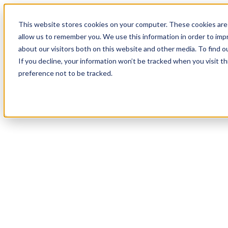
18
Day
:
This website stores cookies on your computer. These cookies are 
11
HR
:
allow us to remember you. We use this information in order to im
44
Min
about our visitors both on this website and other media. To find o
:
If you decline, your information won’t be tracked when you visit t
58
Sec
preference not to be tracked.