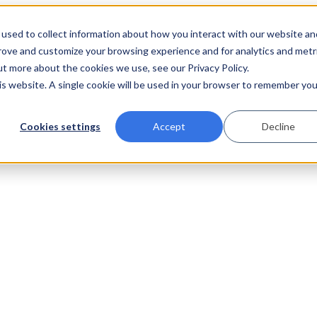
used to collect information about how you interact with our website an
prove and customize your browsing experience and for analytics and metr
ut more about the cookies we use, see our Privacy Policy.
his website. A single cookie will be used in your browser to remember you
Cookies settings
Accept
Decline