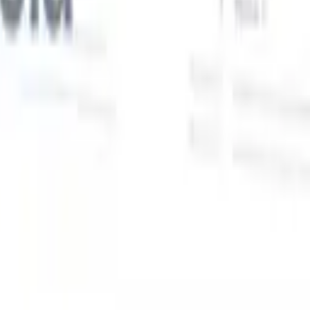
Nuestras funciones de IA para reclutadores
inteligentes
Integración GPT
Automatiza la creación de contenido y el
s
compromiso con candidatos con GPT.
Búsqueda con IA
Busca en
toda internet con lenguaje natural.
Emparejamiento de candidatos
con IA
Empareja candidatos calificados con puestos mediante
análisis impulsado por IA.
Secuenciación de contacto
Involucra a
los candidatos a través de secuencias inteligentes de correo, SMS y
LinkedIn.
Desbloquee la Eficiencia de Reclutamiento Como Nunca
Antes
Quiero una demo