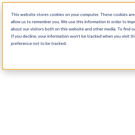
19
Day
:
This website stores cookies on your computer. These cookies are 
19
HR
:
allow us to remember you. We use this information in order to im
43
Min
about our visitors both on this website and other media. To find o
:
If you decline, your information won’t be tracked when you visit t
01
Sec
preference not to be tracked.