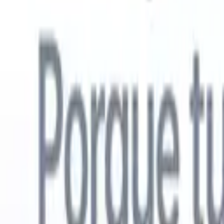
Español
🇺🇸
Inglés
🇳🇱
Neerlandés
🇫🇷
Francés
🇧🇷
Portugués
🇩🇪
Alemán

Productos
Características
IA
Precios
Centro de conocimiento
Acceda a todo Recruit CRM a través de UNA poderosa aplicación mó
Configure en la web, luego use en móvil.
Registrarse ahora
Español
🇺🇸
Inglés
🇳🇱
Neerlandés
🇫🇷
Francés
🇧🇷
Portugués
🇩🇪
Alemán

Quiero una demo