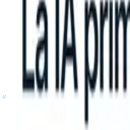
an take instructions?
|
Save my seat
What happens when your ATS ca
Productos
Características
IA
Precios
Centro de conocimiento
Iniciar sesión
Probar gratis