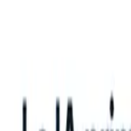
What happens when your ATS can take instructions?
|
Save my seat