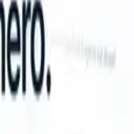
n take instructions?
|
Save my seat