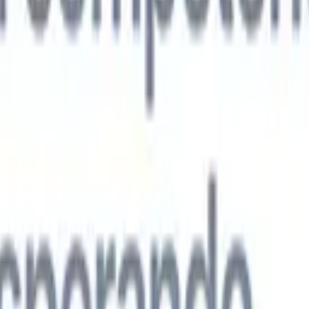
s agentes de IA de nueva generación
análisis de CV
Entrena un agente para reconocer campos personalizado
que analices.
Agente de envío de candidatos
Deja que la IA elabore una
ndidatos pulida lista para enviar por correo.
Agente de formato de
 currículums formateados por IA al instante y guárdalos como
te de presentación de candidatos
Crea correos de presentación de
 pulidos y personalizados con IA.
Soluciones por industria