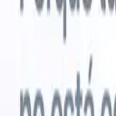
Probar gratis
IA que trabaja por ti
Nuestro
Los agentes de IA gestionan respuestas de correo, envíos
Ver todo
de candidatos, formato de CV y estrategias de búsqueda,
Agente de 
dándote mayor control sobre tu reclutamiento y mejorando
en los CV 
la velocidad y precisión.
lista de ca
CV
Genera
Cómo los agentes de IA pueden cambiar tu forma de
PDFs.
Agen
contratar.
↗
candidatos
Nueva versión
Conecta tus datos a la IA con Recruit
CRM MCP
Lo que ofrecemos