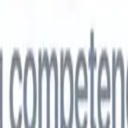
🇵
Japonés
🇮🇹
Italiano
🇨🇳
Chino
vil
🇵
Japonés
🇮🇹
Italiano
🇨🇳
Chino