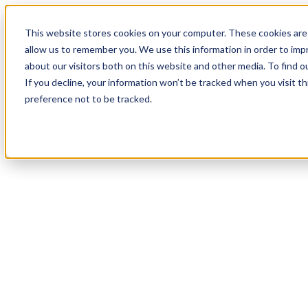
17
Day
:
This website stores cookies on your computer. These cookies are 
19
HR
:
allow us to remember you. We use this information in order to im
22
Min
about our visitors both on this website and other media. To find o
:
If you decline, your information won’t be tracked when you visit t
18
Sec
preference not to be tracked.