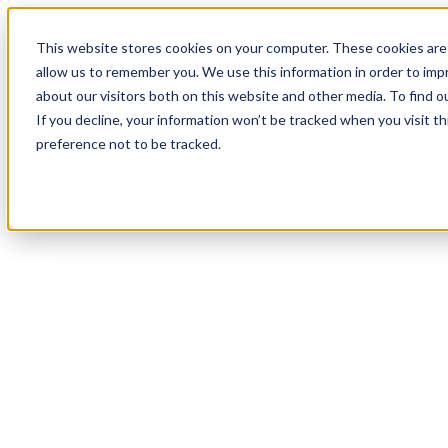
19
Day
:
This website stores cookies on your computer. These cookies are 
08
HR
:
allow us to remember you. We use this information in order to im
04
Min
about our visitors both on this website and other media. To find o
:
If you decline, your information won’t be tracked when you visit t
22
Sec
preference not to be tracked.